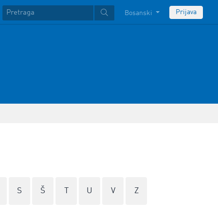
Prijava
Bosanski
S
Š
T
U
V
Z