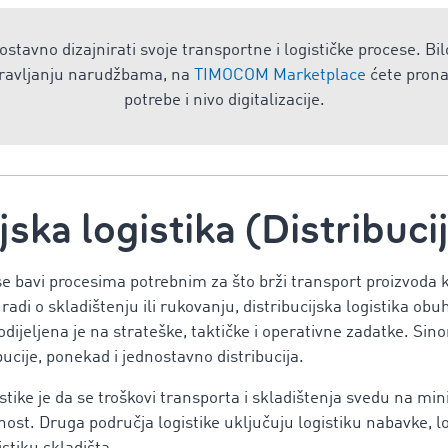
stavno dizajnirati svoje transportne i logističke procese. Bil
upravljanju narudžbama, na
TIMOCOM Marketplace
ćete pronać
potrebe i nivo digitalizacije.
jska logistika (Distribuci
a se bavi procesima potrebnim za što brži transport proizvoda
 radi o skladištenju ili rukovanju, distribucijska logistika obu
dijeljena je na strateške, taktičke i operativne zadatke. Sino
ibucije, ponekad i jednostavno distribucija.
istike je da se troškovi transporta i skladištenja svedu na m
pnost. Druga područja logistike uključuju logistiku nabavke, l