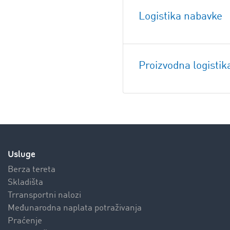
Logistika nabavke
Proizvodna logistik
Usluge
Berza tereta
Skladišta
Trransportni nalozi
Međunarodna naplata potraživanja
Praćenje