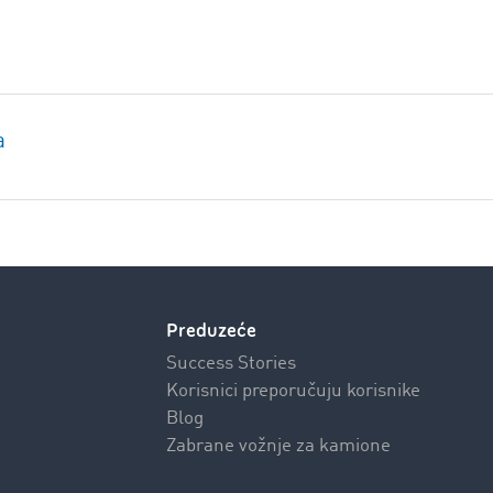
a
Preduzeće
Success Stories
Korisnici preporučuju korisnike
Blog
Zabrane vožnje za kamione