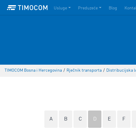
Usluge
Preduzeće
Blog
Konta
TIMOCOM Bosna i Hercegovina
/
Rječnik transporta
/
Distribucijska l
A
B
C
D
E
F