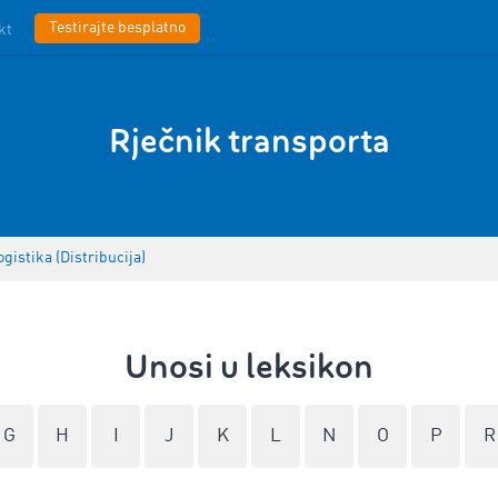
Testirajte besplatno
kt
Rječnik transporta
ogistika (Distribucija)
Unosi u leksikon
G
H
I
J
K
L
N
O
P
R