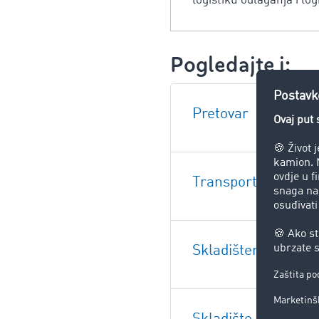
logistiku odlaganja i log
Pogledajte i:
Pretovar
Transport
Skladištenje