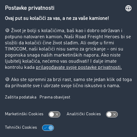
Preduzeće
Success Stories
Korisnici preporučuju korisnike
Blog
Zabrane vožnje za kamione
Pravni
Impresum
Opšti uslovi poslovanja
Zaštita podataka
Kontakt