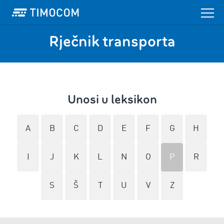
Rječnik transporta
Unosi u leksikon
A
B
C
D
E
F
G
H
I
J
K
L
N
O
P
R
S
Š
T
U
V
Z