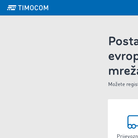
Posta
evrop
mrež
Možete regis
Prijevozn