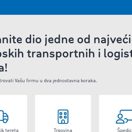
nite dio jedne od najveć
skih transportnih i logis
a!
trovati Vašu firmu u dva jednostavna koraka.
ik tereta
Trgovina
Špedic