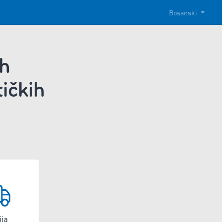
Bosanski
ih
tičkih
ija