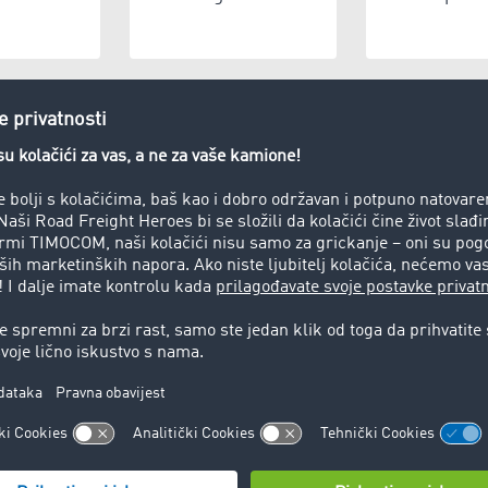
usluga CEP
Proizvodnja
Skladiš
 t)
e otpada
Privatno lice