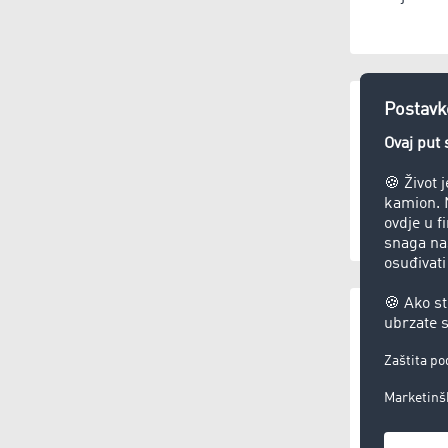
Pružatelj 
(3,5
Odlaganj