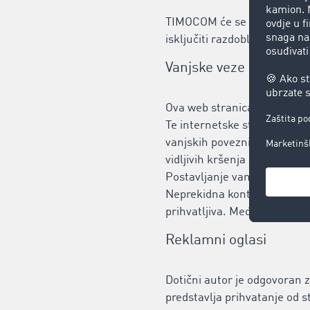
TIMOCOM će se truditi da us
isključiti razdoblja prekida
Vanjske veze
Ova web stranica može sadrž
Te internetske stranice pod
vanjskih poveznica provjerila
vidljivih kršenja zakona. TI
Postavljanje vanjskih povezn
Neprekidna kontrola ovih va
prihvatljiva. Međutim, ako s
Reklamni oglasi
Dotični autor je odgovoran z
predstavlja prihvatanje od