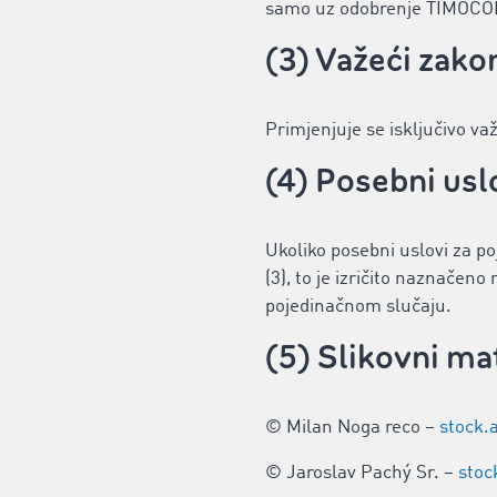
samo uz odobrenje TIMOCO
(3) Važeći zako
Primjenjuje se isključivo v
(4) Posebni usl
Ukoliko posebni uslovi za p
(3), to je izričito naznačen
pojedinačnom slučaju.
(5) Slikovni mat
© Milan Noga reco –
stock.
© Jaroslav Pachý Sr. –
stoc