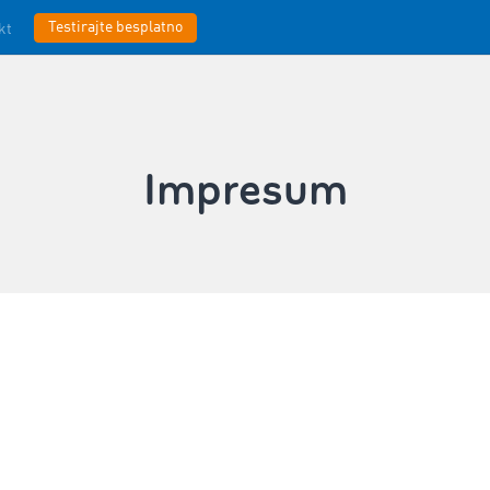
Testirajte besplatno
kt
Impresum