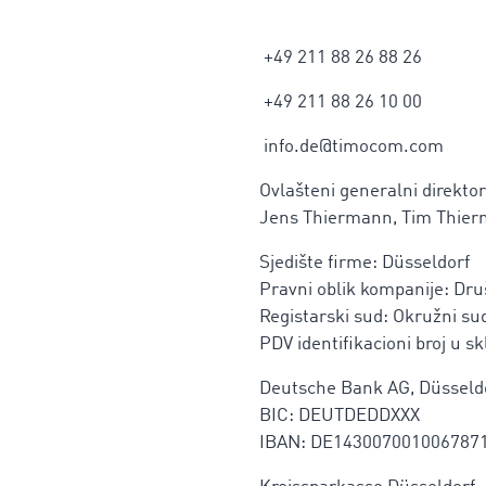
+49 211 88 26 88 26
+49 211 88 26 10 00
info.de@timocom.com
Ovlašteni generalni direktor
Jens Thiermann, Tim Thie
Sjedište firme: Düsseldorf
Pravni oblik kompanije: D
Registarski sud: Okružni sud
PDV identifikacioni broj u 
Deutsche Bank AG, Düsseld
BIC: DEUTDEDDXXX
IBAN: DE143007001006787