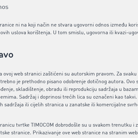
nos
anice ni na koji način ne stvara ugovorni odnos između kor
ovih uslova korištenja. U tom smislu, ugovorna ili kvazi-ug
ravo
 na ovoj web stranici zaštićeni su autorskim pravom. Za svak
trebno je prethodno pisano odobrenje dotičnog autora. Ovo 
enje, skladištenje, obradu ili reprodukciju sadržaja u baza
temima. Sadržaj i doprinosi trećih lica su označeni kao tak
ih sadržaja ili cijelih stranica u zanatske ili komercijalne svrh
ranicu tvrtke TIMOCOM dobrodošle su u svakom trenutku i za
ske stranice. Prikazivanje ove web stranice na stranim web