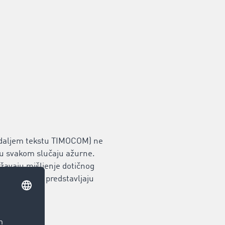
daljem tekstu TIMOCOM) ne
i u svakom slučaju ažurne.
ažavaju mišljenje dotičnog
m slučaju ne predstavljaju