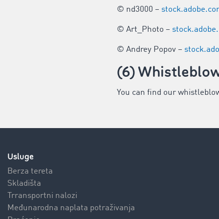
© nd3000 –
stock.adobe.c
© Art_Photo –
stock.adobe
© Andrey Popov –
stock.ad
(6) Whistleblow
You can find our whistleblo
Usluge
Berza tereta
Skladišta
Trransportni nalozi
Međunarodna naplata potraživanja