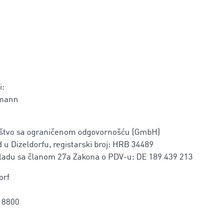
i:
rmann
ruštvo sa ograničenom odgovornošću (GmbH)
 u Dizeldorfu, registarski broj: HRB 34489
skladu sa članom 27a Zakona o PDV-u: DE 189 439 213
orf
18800