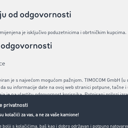
nju od odgovornosti
jenjena je isključivo poduzetnicima i obrtničkim kupcima.
e odgovornosti
ce
kreiran je s najvećom mogućom pažnjom. TIMOCOM GmbH (u 
da su informacije date na ovoj web stranici potpune, tačne 
a je na vlastitu odgovornost korisnika. Potpisani prilozi izr
e tvrtke TIMOCOM. Informacije na ovoj web stranici ni u koje
 prećutne, u vezi s TIMOCOM-ovim uslugama ili proizvodima.
ce