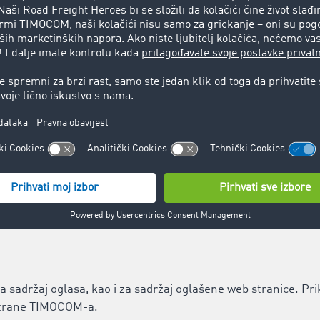
lugu ponudi za pozivanje po mogućnosti bez prekida. No i u
. TIMOCOM zadržava pravo da u bilo kojem trenutku izmijeni i
avati veze do web stranica trećih strana.
liježu odgovornosti dotičnih operatera. Kompanija TIMOCOM 
 strane sadržaje s obzirom na to postoje li mogući pravni prek
MOCOM nema utjecaja na sadašnji i budući dizajn ili sadržaj 
ica ne znači da TIMOCOM prisvaja sadržaje koji se nalaze iza
njskih poveznica za ponuđača bez konkretnih upućivanja na 
aznamo za kršenje zakona, takvi vanjski linkovi će biti odmah
a sadržaj oglasa, kao i za sadržaj oglašene web stranice. Pr
 strane TIMOCOM-a.