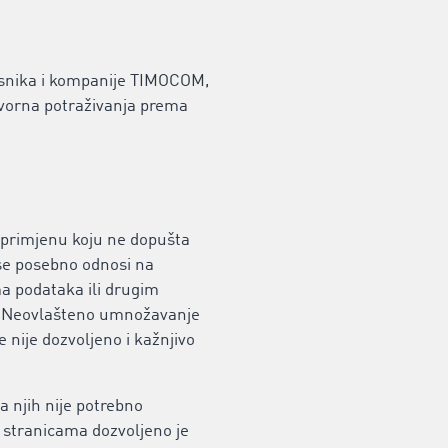
isnika i kompanije TIMOCOM,
ovorna potraživanja prema
u primjenu koju ne dopušta
se posebno odnosi na
ma podataka ili drugim
vi. Neovlašteno umnožavanje
e nije dozvoljeno i kažnjivo
 njih nije potrebno
 stranicama dozvoljeno je