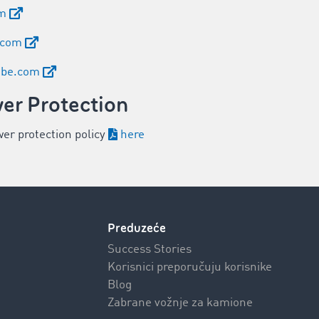
om
.com
obe.com
er Protection
wer protection policy
here
Preduzeće
Success Stories
Korisnici preporučuju korisnike
Blog
Zabrane vožnje za kamione