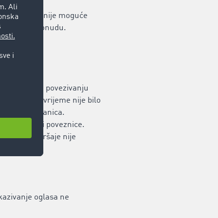
z svu pažnju nije moguće
li obustavi ponudu.
je pri prvom povezivanju
ršaji. U to vrijeme nije bilo
povezanih stranica.
 uputnice ili poveznice.
pravne prekršaje nije
 izbrisani.
ikazivanje oglasa ne