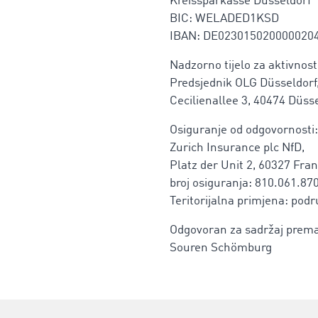
Kreissparkasse Düsseldorf
BIC: WELADED1KSD
IBAN: DE023015020000020
Nadzorno tijelo za aktivnos
Predsjednik OLG Düsseldorf
Cecilienallee 3, 40474 Düss
Osiguranje od odgovornosti:
Zurich Insurance plc NfD,
Platz der Unit 2, 60327 Fra
broj osiguranja: 810.061.87
Teritorijalna primjena: pod
Odgovoran za sadržaj prema 
Souren Schömburg