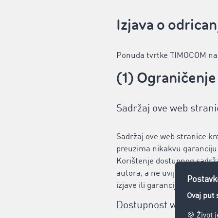
Izjava o odrica
Ponuda tvrtke TIMOCOM nami
(1) Ograničenj
Sadržaj ove web strani
Sadržaj ove web stranice 
preuzima nikakvu garanciju 
Korištenje dostupnog sadržaj
autora, a ne uvijek mišljenj
izjave ili garancije, čak ni
Dostupnost web strani