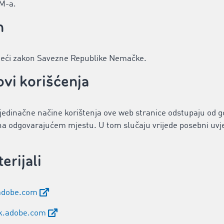
M-a.
n
ažeći zakon Savezne Republike Nemačke.
ovi korišćenja
ojedinačne načine korištenja ove web stranice odstupaju od g
o na odgovarajućem mjestu. U tom slučaju vrijede posebni uvj
erijali
adobe.com
k.adobe.com