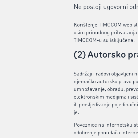
Ne postoji ugovorni od
Korištenje TIMOCOM web str
osim prinudnog prihvatanja 
TIMOCOM-u su isključena.
(2) Autorsko p
Sadržaji i radovi objavljeni
njemačko autorsko pravo po
umnožavanje, obradu, prevođ
elektronskim medijima i sis
ili prosljeđivanje pojedinačn
je.
Poveznice na internetsku st
odobrenje ponuđača internet