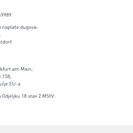
49989
ti naplate dugova:
,
eldorf
nkfurt am Main,
0.158,
ručje EU-a
Odjeljku 18 stav 2 MStV: