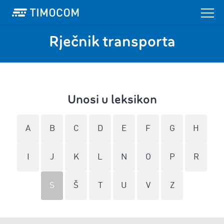
Rječnik transporta
Unosi u leksikon
A
B
C
D
E
F
G
H
I
J
K
L
N
O
P
R
S
Š
T
U
V
Z