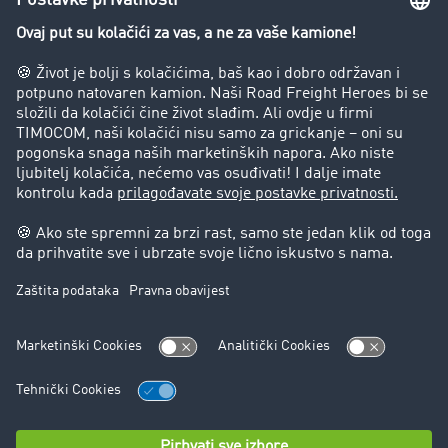
Preduzeće
Success Stories
Korisnici preporučuju korisnike
Blog
Zabrane vožnje za kamione
Pravni
Impresum
Opšti uslovi poslovanja
Zaštita podataka
Kontakt