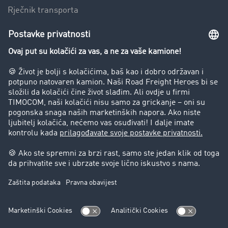
Rječnik transporta
Preduzeće
Success Stories
Korisnici preporučuju korisnike
Blog
Zabrane vožnje za kamione
Pravni
Impresum
Opšti uslovi poslovanja
Zaštita podataka