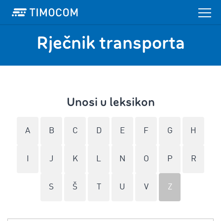
Rječnik transporta
Unosi u leksikon
A
B
C
D
E
F
G
H
I
J
K
L
N
O
P
R
S
Š
T
U
V
Z