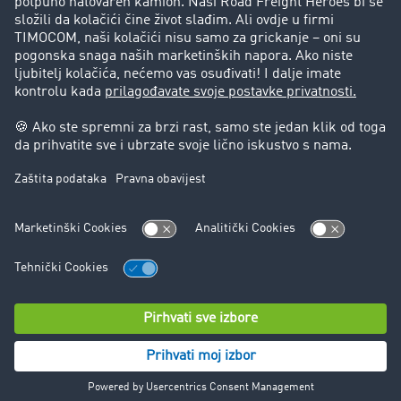
Korisnici preporučuju korisnike
Blog
Zabrane vožnje za kamione
Pravni
Impresum
Opšti uslovi poslovanja
Zaštita podataka
Kontakt
Cookie Podešavanja
© TIMOCOM GmbH 2026. Sva prava zadržana.