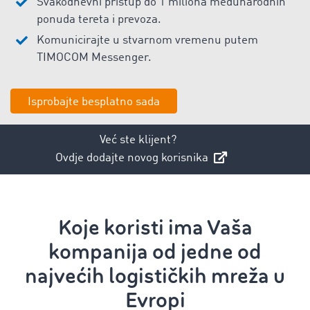
Svakodnevni pristup do 1 miliona međunarodnih
ponuda tereta i prevoza.
Komunicirajte u stvarnom vremenu putem
TIMOCOM Messenger.
Isprobajte besplatno sada
Već ste klijent?
Ovdje dodajte novog korisnika
Koje koristi ima Vaša
kompanija od jedne od
najvećih logističkih mreža u
Evropi