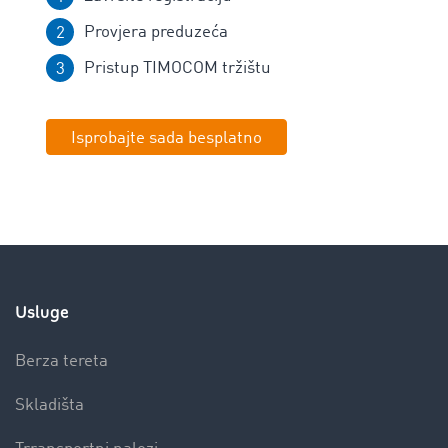
Provjera preduzeća
Pristup TIMOCOM tržištu
Isprobajte sada besplatno
Usluge
Berza tereta
Skladišta