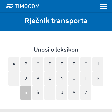
Rječnik transporta
Unosi u leksikon
A
B
C
D
E
F
G
H
I
J
K
L
N
O
P
R
S
Š
T
U
V
Z