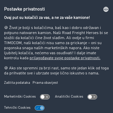
Preduzeće
Success Stories
Korisnici preporučuju korisnike
Blog
Zabrane vožnje za kamione
Pravni
Impresum
Opšti uslovi poslovanja
Zaštita podataka