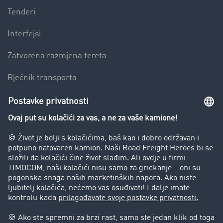
Tenderi
Interfejsi
Zatvorena razmjena tereta
Rječnik transporta
Preduzeće
Success Stories
Korisnici preporučuju korisnike
Blog
Zabrane vožnje za kamione