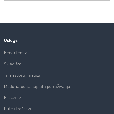
Usluge
Berza tereta
Skladišta
Trransportni nalozi
Međunarodna naplata potraživanja
Praćenje
Rute i troškovi