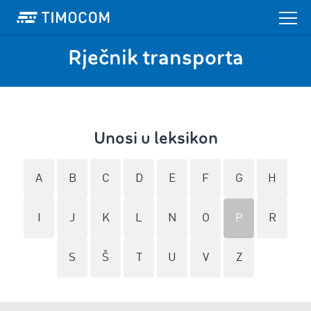
Rječnik transporta
Unosi u leksikon
A
B
C
D
E
F
G
H
I
J
K
L
N
O
P
R
S
Š
T
U
V
Z