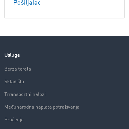
Pošiljalac
Usluge
Berza tereta
Skladišta
Trransportni nalozi
Međunarodna naplata potraživanja
Praćenje