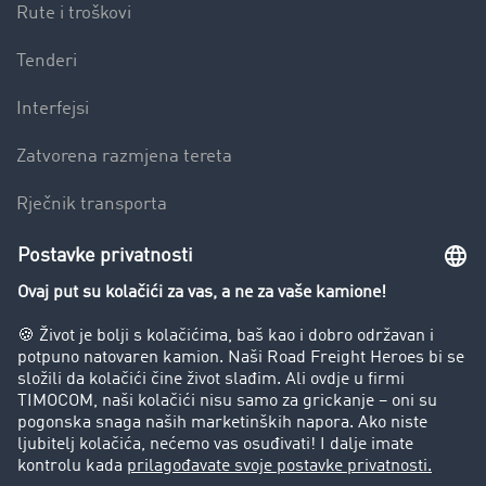
Rute i troškovi
Tenderi
Interfejsi
Zatvorena razmjena tereta
Rječnik transporta
Preduzeće
Success Stories
Korisnici preporučuju korisnike
Blog
Zabrane vožnje za kamione