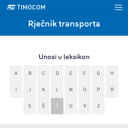
Rječnik transporta
Unosi u leksikon
A
B
C
D
E
F
G
H
I
J
K
L
N
O
P
R
S
Š
T
U
V
Z