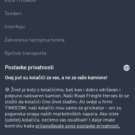
Rute i troškovi
Tenderi
Interfejsi
Zatvorena razmjena tereta
Rječnik transporta
Preduzeće
Success Stories
Korisnici preporučuju korisnike
Blog
Zabrane vožnje za kamione