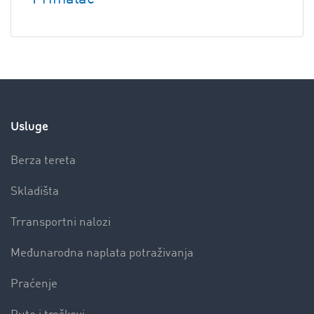
Usluge
Berza tereta
Skladišta
Trransportni nalozi
Međunarodna naplata potraživanja
Praćenje