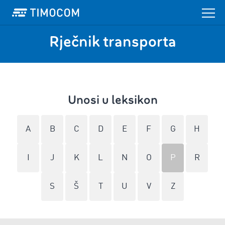
Rječnik transporta
Unosi u leksikon
A
B
C
D
E
F
G
H
I
J
K
L
N
O
P
R
S
Š
T
U
V
Z