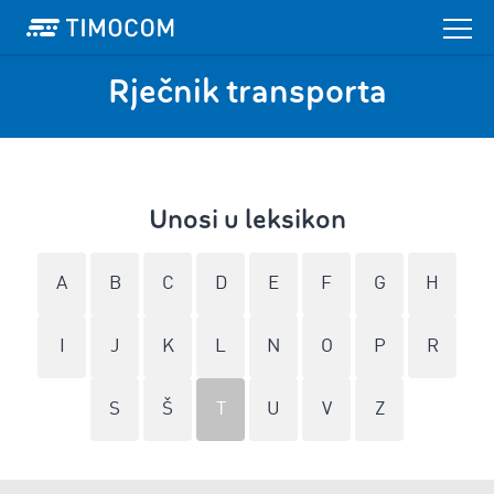
Rječnik transporta
Unosi u leksikon
A
B
C
D
E
F
G
H
I
J
K
L
N
O
P
R
S
Š
T
U
V
Z