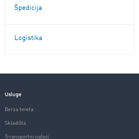
Špedicija
Logistika
Usluge
Berza tereta
Skladišta
Trransportni nalozi