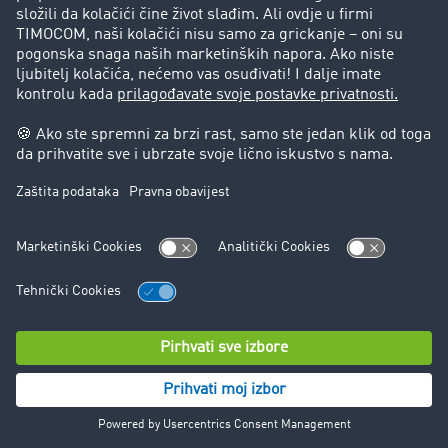
Korisnici preporučuju korisnike
Blog
Zabrane vožnje za kamione
Pravni
Impresum
Opšti uslovi poslovanja
Zaštita podataka
Kontakt
Cookie Podešavanja
© TIMOCOM GmbH 2026. Sva prava zadržana.