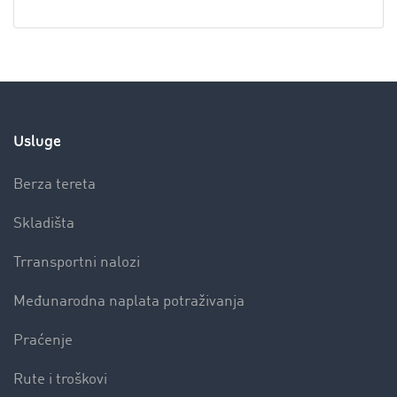
Usluge
Berza tereta
Skladišta
Trransportni nalozi
Međunarodna naplata potraživanja
Praćenje
Rute i troškovi