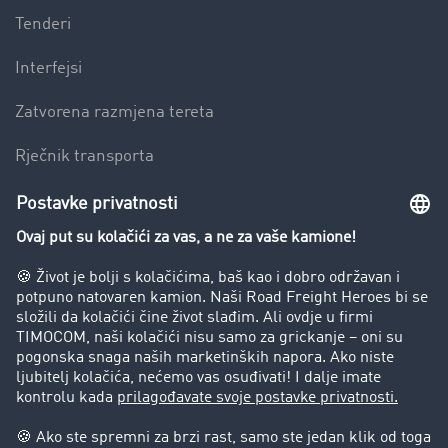
Tenderi
Interfejsi
Zatvorena razmjena tereta
Rječnik transporta
Preduzeće
Success Stories
Korisnici preporučuju korisnike
Blog
Zabrane vožnje za kamione