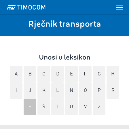
Rječnik transporta
Unosi u leksikon
A
B
C
D
E
F
G
H
I
J
K
L
N
O
P
R
S
Š
T
U
V
Z