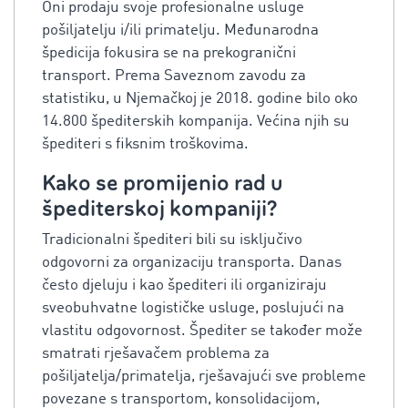
Oni prodaju svoje profesionalne usluge
pošiljatelju i/ili primatelju. Međunarodna
špedicija fokusira se na prekogranični
transport. Prema Saveznom zavodu za
statistiku, u Njemačkoj je 2018. godine bilo oko
14.800 špediterskih kompanija. Većina njih su
špediteri s fiksnim troškovima.
Kako se promijenio rad u
špediterskoj kompaniji?
Tradicionalni špediteri bili su isključivo
odgovorni za organizaciju transporta. Danas
često djeluju i kao špediteri ili organiziraju
sveobuhvatne logističke usluge, poslujući na
vlastitu odgovornost. Špediter se također može
smatrati rješavačem problema za
pošiljatelja/primatelja, rješavajući sve probleme
povezane s transportom, konsolidacijom,