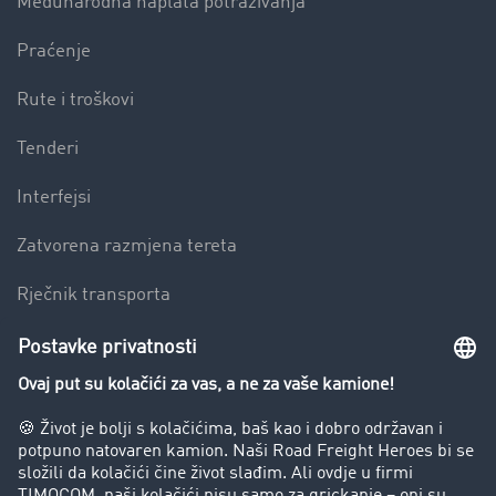
Međunarodna naplata potraživanja
Praćenje
Rute i troškovi
Tenderi
Interfejsi
Zatvorena razmjena tereta
Rječnik transporta
Preduzeće
Success Stories
Korisnici preporučuju korisnike