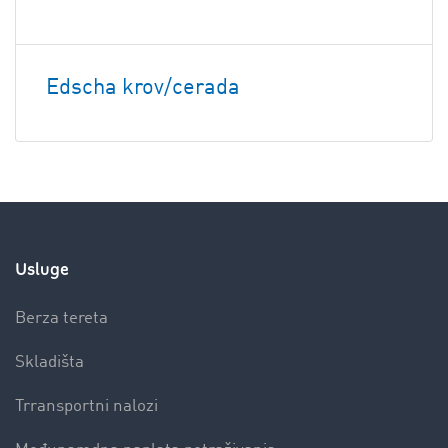
Edscha krov/cerada
Usluge
Berza tereta
Skladišta
Trransportni nalozi