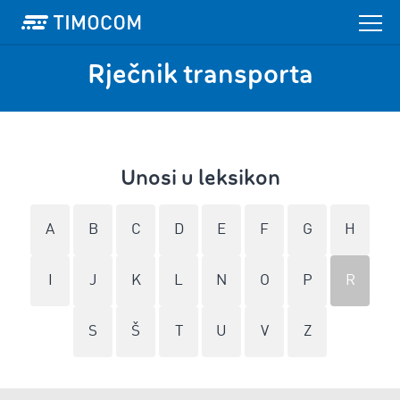
Rječnik transporta
Unosi u leksikon
A
B
C
D
E
F
G
H
I
J
K
L
N
O
P
R
S
Š
T
U
V
Z