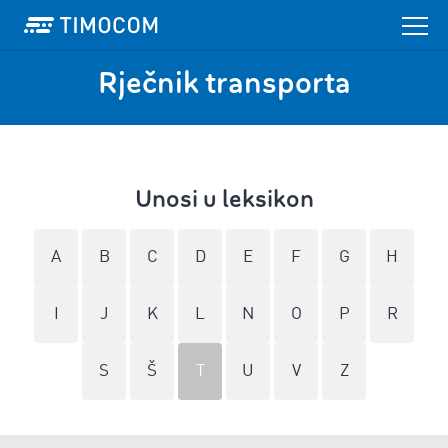
Rječnik transporta
Unosi u leksikon
A
B
C
D
E
F
G
H
I
J
K
L
N
O
P
R
S
Š
T
U
V
Z