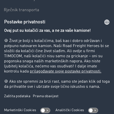
Rječnik transporta
Preduzeće
Success Stories
Korisnici preporučuju korisnike
Blog
Zabrane vožnje za kamione
Pravni
Impresum
Opšti uslovi poslovanja