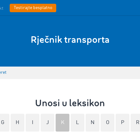
Testirajte besplatno
kt
Rječnik transporta
eret
Unosi u leksikon
G
H
I
J
K
L
N
O
P
R