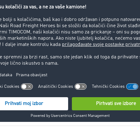
nata dijeli transportno vozilo, troškovi se smanjuju za sve uk
nije koristiti resurse. Nadalje, fiksna cijena nudi visok stepe
vne aspekte je da nijedna strana nije pod vremenskim pritisk
retovari povećavaju vrijeme isporuke.