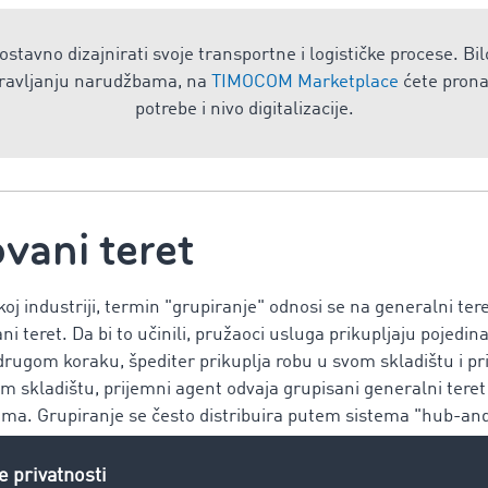
stavno dizajnirati svoje transportne i logističke procese. Bil
upravljanju narudžbama, na
TIMOCOM Marketplace
ćete pronać
potrebe i nivo digitalizacije.
vani teret
koj industriji, termin "grupiranje" odnosi se na generalni tere
i teret. Da bi to učinili, pružaoci usluga prikupljaju pojedin
U drugom koraku, špediter prikuplja robu u svom skladištu i pr
m skladištu, prijemni agent odvaja grupisani generalni teret 
ma. Grupiranje se često distribuira putem sistema "hub-an
osti grupiranja?