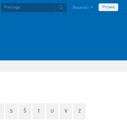
Prijava
Bosanski
S
Š
T
U
V
Z