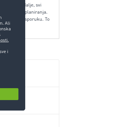
ljučene. Nadalje, svi
n sigurnosti planiranja.
om za svoju isporuku. To