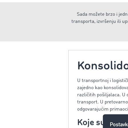
Sada možete brzo i jedno
transporta, izvršenju ili 
Konsolido
U transportnoj i logistič
zajedno kao konsolidovan
različitih pošiljalaca. 
transport. U pretovarno
odgovarajućim primaoci
Koje su predn