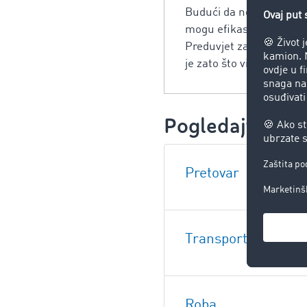
Budući da nekoliko klije
mogu efikasnije i efektiv
Preduvjet za ove poziti
je zato što višestruki p
Pogledajte i:
Pretovar
Transport
Roba