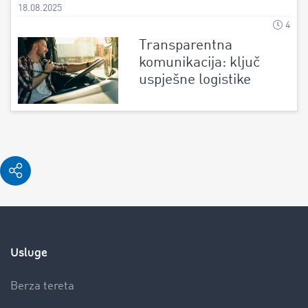
18.08.2025
4
Transparentna
komunikacija: ključ
uspješne logistike
Usluge
Berza tereta