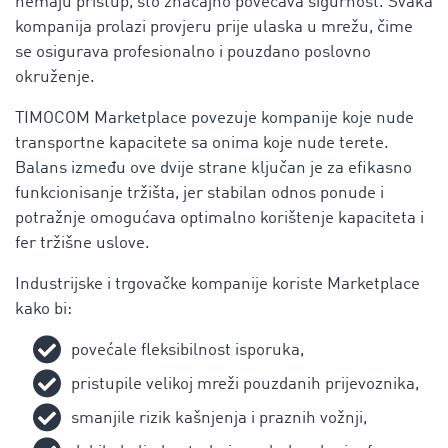
nemaju pristup, što značajno povećava sigurnost. Svaka
kompanija prolazi provjeru prije ulaska u mrežu, čime
se osigurava profesionalno i pouzdano poslovno
okruženje.
TIMOCOM Marketplace povezuje kompanije koje nude
transportne kapacitete sa onima koje nude terete.
Balans između ove dvije strane ključan je za efikasno
funkcionisanje tržišta, jer stabilan odnos ponude i
potražnje omogućava optimalno korištenje kapaciteta i
fer tržišne uslove.
Industrijske i trgovačke kompanije koriste Marketplace
kako bi:
povećale fleksibilnost isporuka,
pristupile velikoj mreži pouzdanih prijevoznika,
smanjile rizik kašnjenja i praznih vožnji,