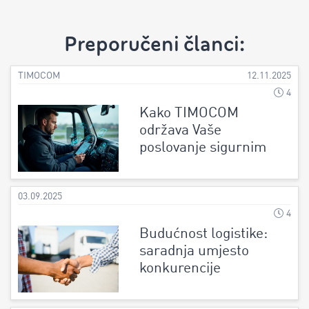
Preporučeni članci:
TIMOCOM
12.11.2025
4
Kako TIMOCOM
održava Vaše
poslovanje sigurnim
03.09.2025
4
Budućnost logistike:
saradnja umjesto
konkurencije