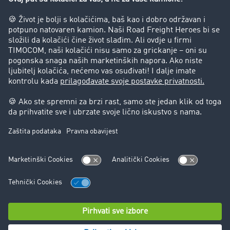
Success Stories
Korisnici preporučuju korisnike
Blog
Zabrane vožnje za kamione
Pravni
Impresum
Opšti uslovi poslovanja
Zaštita podataka
Kontakt
Cookie Podešavanja