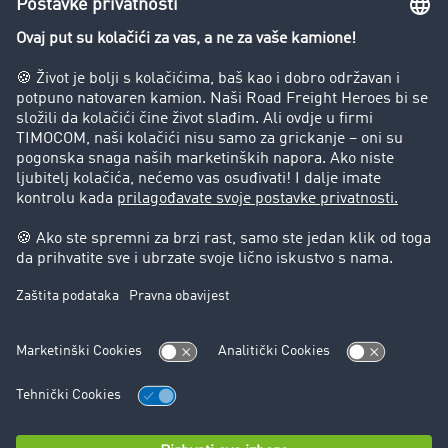
Preduzeće
Success Stories
Korisnici preporučuju korisnike
Blog
Zabrane vožnje za kamione
Pravni
Impresum
Opšti uslovi poslovanja
Zaštita podataka
Kontakt