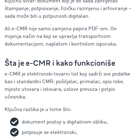
ključnu stvar: dokument koji je do sada zahtijevao
štampanje, potpisivanje, fizičku razmjenu i arhiviranje –
sada može biti u potpunosti digitalan.
Ali e-CMR nije samo zamjena papira PDF-om. On
mijenja način na koji se upravlja transportnom
dokumentacijom, naplatom i kontrolom isporuka.
Šta je e-CMR i kako funkcioniše
e-CMR je elektronski tovarni list koji sadrži sve podatke
kao i standardni CMR: pošiljalac, primalac, opis robe,
mjesto utovara i istovara, uslove prevoza i potpis
učesnika.
Ključna razlika je u tome što:
dokument postoji u digitalnom obliku,
potpisuje se elektronski,