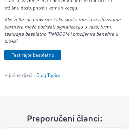
CMR-a, važno je imati pouzdanu infrastrukturu za
tržišnu dostupnost i komunikaciju.
Ako želite da proverite kako široka mreža verifikovanih
partnera može podržati digitalizaciju u vašoj firmi,
testirajte besplatno TIMOCOM i procijenite benefite u
praksi.
Testirajte besplatno
Ključne riječi :
Blog Topics
Preporučeni članci: