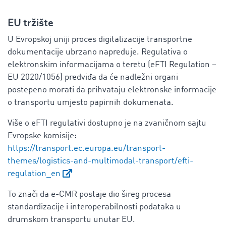
EU tržište
U Evropskoj uniji proces digitalizacije transportne
dokumentacije ubrzano napreduje. Regulativa o
elektronskim informacijama o teretu (eFTI Regulation –
EU 2020/1056) predviđa da će nadležni organi
postepeno morati da prihvataju elektronske informacije
o transportu umjesto papirnih dokumenata.
Više o eFTI regulativi dostupno je na zvaničnom sajtu
Evropske komisije:
https://transport.ec.europa.eu/transport-
themes/logistics-and-multimodal-transport/efti-
regulation_en
To znači da e-CMR postaje dio šireg procesa
standardizacije i interoperabilnosti podataka u
drumskom transportu unutar EU.