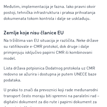
Međutim, implementacija je fazna. Iako pravni okvir
postoji, tehnička infrastruktura i praksa prihvatanja
dokumenata tokom kontrola i dalje se usklađuju.
Zemlje koje nisu članice EU
Na tržištima van EU situacija je različita. Neke države
su ratifikovale e-CMR protokol, dok druge i dalje
primjenjuju isključivo papirni CMR ili kombinovani
model.
Lista država potpisnica Dodatnog protokola uz CMR
redovno se ažurira i dostupna je putem UNECE baze
podataka.
U praksi to znači da prevoznici koji rade međunarodni
transport često moraju biti spremni na paralelni rad –
digitalni dokument za dio rute i papirni dokument za