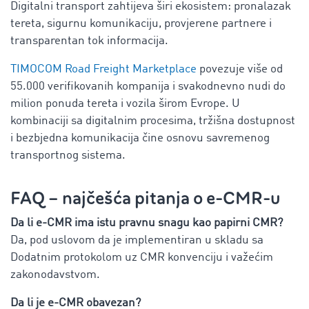
Digitalni transport zahtijeva širi ekosistem: pronalazak
tereta, sigurnu komunikaciju, provjerene partnere i
transparentan tok informacija.
TIMOCOM Road Freight Marketplace
povezuje više od
55.000 verifikovanih kompanija i svakodnevno nudi do
milion ponuda tereta i vozila širom Evrope. U
kombinaciji sa digitalnim procesima, tržišna dostupnost
i bezbjedna komunikacija čine osnovu savremenog
transportnog sistema.
FAQ – najčešća pitanja o e-CMR-u
Da li e-CMR ima istu pravnu snagu kao papirni CMR?
Da, pod uslovom da je implementiran u skladu sa
Dodatnim protokolom uz CMR konvenciju i važećim
zakonodavstvom.
Da li je e-CMR obavezan?