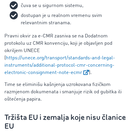
čuva se u sigurnom sistemu,
dostupan je u realnom vremenu svim
relevantnim stranama.
Pravni okvir za e-CMR zasniva se na Dodatnom
protokolu uz CMR konvenciju, koji je objavljen pod
okriljem UNECE
(
https://unece.org/transport/standards-and-legal-
instruments/additional-protocol-cmr-concerning-
electronic-consignment-note-ecmr
).
Time se eliminišu kašnjenja uzrokovana fizičkom
razmjenom dokumenata i smanjuje rizik od gubitka ili
oštećenja papira.
Tržišta EU i zemalja koje nisu članice
EU