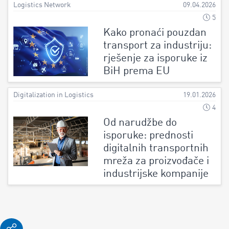
Logistics Network
09.04.2026
5
Kako pronaći pouzdan
transport za industriju:
rješenje za isporuke iz
BiH prema EU
Digitalization in Logistics
19.01.2026
4
Od narudžbe do
isporuke: prednosti
digitalnih transportnih
mreža za proizvođače i
industrijske kompanije