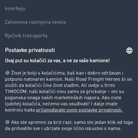
Interfejsi
Zatvorena razmjena tereta
Rječnik transporta
Preduzeće
Success Stories
Korisnici preporučuju korisnike
Blog
Zabrane vožnje za kamione
Pravni
Impresum