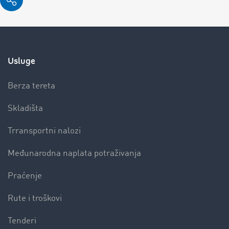
Usluge
Berza tereta
Skladišta
Trransportni nalozi
Međunarodna naplata potraživanja
Praćenje
Rute i troškovi
Tenderi