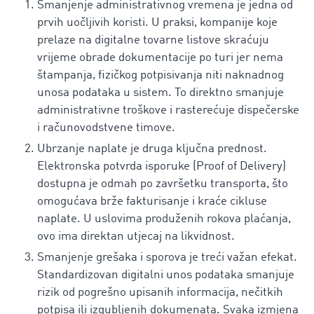
Smanjenje administrativnog vremena je jedna od
prvih uočljivih koristi. U praksi, kompanije koje
prelaze na digitalne tovarne listove skraćuju
vrijeme obrade dokumentacije po turi jer nema
štampanja, fizičkog potpisivanja niti naknadnog
unosa podataka u sistem. To direktno smanjuje
administrativne troškove i rasterećuje dispečerske
i računovodstvene timove.
Ubrzanje naplate je druga ključna prednost.
Elektronska potvrda isporuke (Proof of Delivery)
dostupna je odmah po završetku transporta, što
omogućava brže fakturisanje i kraće cikluse
naplate. U uslovima produženih rokova plaćanja,
ovo ima direktan utjecaj na likvidnost.
Smanjenje grešaka i sporova je treći važan efekat.
Standardizovan digitalni unos podataka smanjuje
rizik od pogrešno upisanih informacija, nečitkih
potpisa ili izgubljenih dokumenata. Svaka izmjena