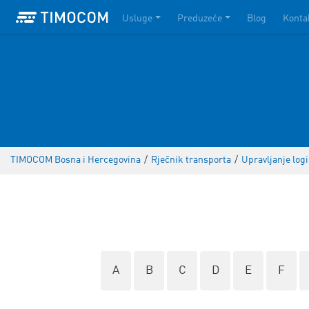
Usluge
Preduzeće
Blog
Konta
TIMOCOM Bosna i Hercegovina
/
Rječnik transporta
/
Upravljanje log
A
B
C
D
E
F