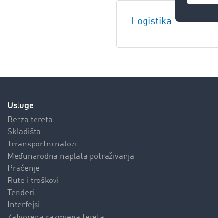
Logistika
Usluge
Berza tereta
Skladišta
Trransportni nalozi
Međunarodna naplata potraživanja
Praćenje
Rute i troškovi
Tenderi
Interfejsi
Zatvorena razmjena tereta