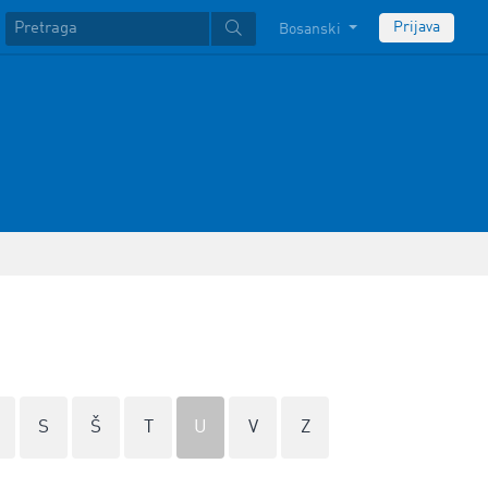
Prijava
Bosanski
S
Š
T
U
V
Z