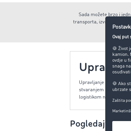
Sada možete brzo i jedno
transporta, izvršenju ili 
Upravljan
Upravljanje logistikom pl
stvaranjem proizvoda, a
logistikom nije samo ma
Pogledajte i: