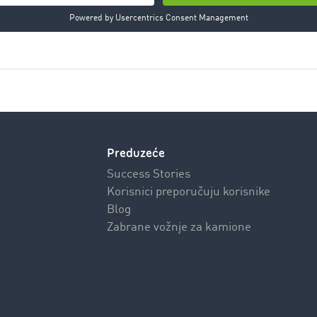
Preduzeće
Success Stories
Korisnici preporučuju korisnike
Blog
Zabrane vožnje za kamione