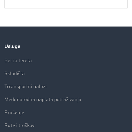
Usluge
Berza tereta
Skladišta
Trransportni nalozi
Međunarodna naplata potraživanja
Praćenje
Rute i troškovi