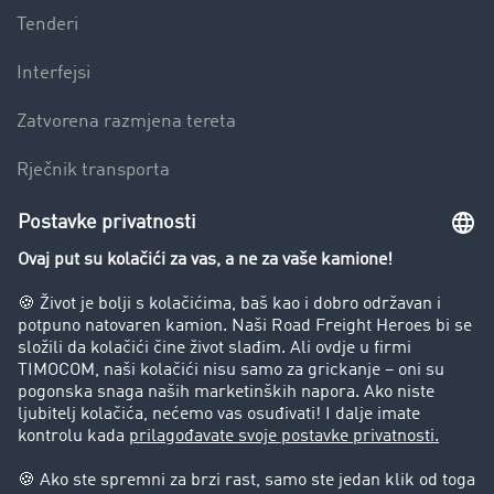
Tenderi
Interfejsi
Zatvorena razmjena tereta
Rječnik transporta
Preduzeće
Success Stories
Korisnici preporučuju korisnike
Blog
Zabrane vožnje za kamione
Pravni