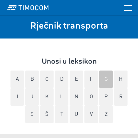
Rječnik transporta
Unosi u leksikon
A
B
C
D
E
F
G
H
I
J
K
L
N
O
P
R
S
Š
T
U
V
Z