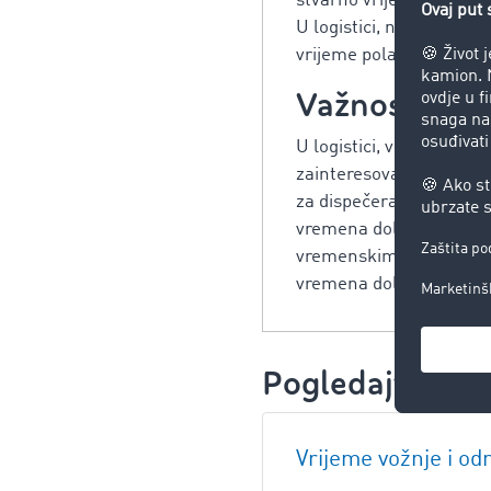
stvarno vrijeme dolaska,
U logistici, na primjer
vrijeme polaska.
Važnost pred
U logistici, vrijeme je 
zainteresovane strane. 
za dispečera, koji teži
vremena dolaska (ETA) v
vremenskim intervalima
vremena dolaska svojih 
Pogledajte i:
Vrijeme vožnje i o