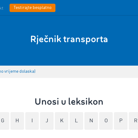
Testirajte besplatno
kt
Rječnik transporta
no vrijeme dolaska)
Unosi u leksikon
G
H
I
J
K
L
N
O
P
R