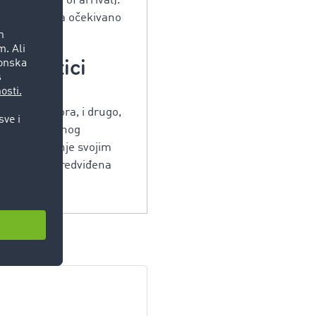
actual time of arrival).
vrat označava očekivano
logistici
 različite
žnje i odmora, i drugo,
čun predviđenog
ti upravljanje svojim
 da prate predviđena