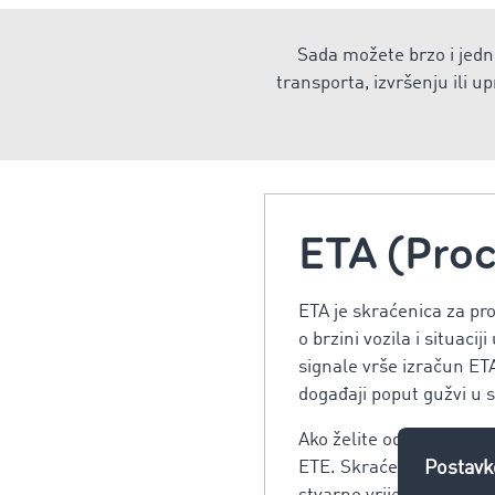
Sada možete brzo i jedno
transporta, izvršenju ili 
ETA (Proc
ETA je skraćenica za pr
o brzini vozila i situac
signale vrše izračun ETA
događaji poput gužvi u 
Ako želite odrediti vrij
ETE. Skraćenica označava