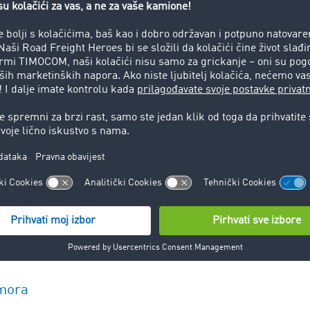
 koristite ATA. Ovo je skraćenica za stvarno vrijeme dolaska (
, to rezultira ETD, procijenjenim vremenom polaska. Ovo zauz
viđenog vremena dolaska (ETA) u 
značajan faktor troškova, zbog čega su ove informacije važne za
Prvo, za vozača kamiona, koji se mora pridržavati vremena vo
 optimalnom upravljanju voznim parkom. Konačno, tačan izra
ažan je i za primaoca, kako bi mogao shodno tome koordinira
. Aktivno praćenje vozila pomaže zainteresovanim stranama
vozila.
dmora