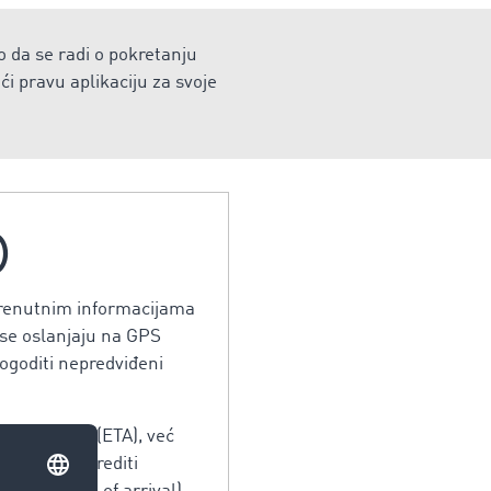
o da se radi o pokretanju
i pravu aplikaciju za svoje
)
 trenutnim informacijama
i se oslanjaju na GPS
dogoditi nepredviđeni
jeme dolaska (ETA), već
ko želite odrediti