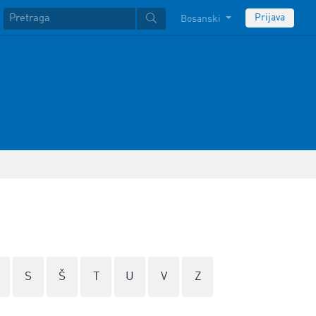
Prijava
Bosanski
S
Š
T
U
V
Z