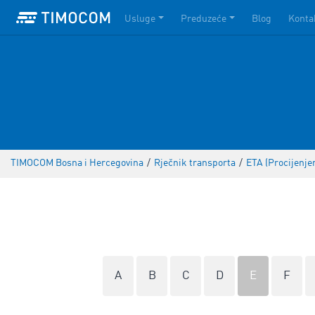
Usluge
Preduzeće
Blog
Konta
TIMOCOM Bosna i Hercegovina
/
Rječnik transporta
/
ETA (Procijenje
A
B
C
D
E
F