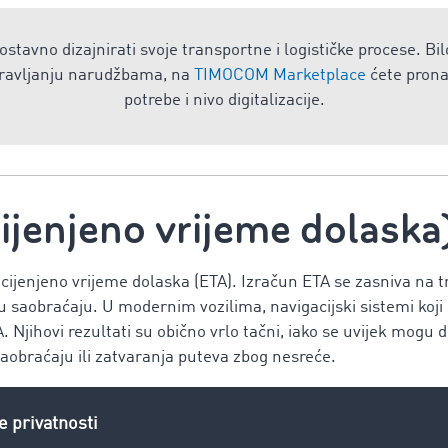
stavno dizajnirati svoje transportne i logističke procese. Bil
upravljanju narudžbama, na
TIMOCOM Marketplace
ćete pronać
potrebe i nivo digitalizacije.
ijenjeno vrijeme dolaska
ocijenjeno vrijeme dolaska (ETA). Izračun ETA se zasniva na
iji u saobraćaju. U modernim vozilima, navigacijski sistemi koj
. Njihovi rezultati su obično vrlo tačni, iako se uvijek mogu 
saobraćaju ili zatvaranja puteva zbog nesreće.
eme koje je preostalo do dolaska, ne koristite procijenjeno vri
 procijenjeno vrijeme na ruti (estimated time en route). A a