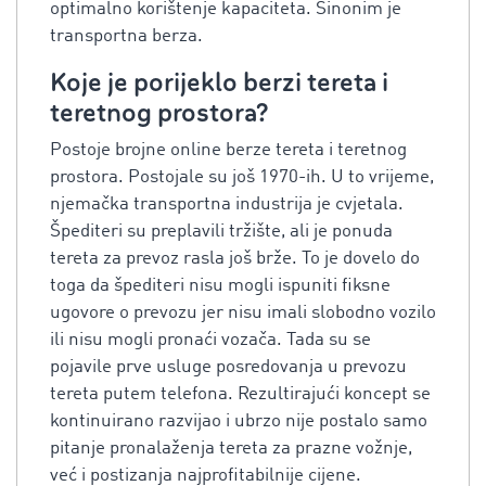
optimalno korištenje kapaciteta. Sinonim je
transportna berza.
Koje je porijeklo berzi tereta i
teretnog prostora?
Postoje brojne online berze tereta i teretnog
prostora. Postojale su još 1970-ih. U to vrijeme,
njemačka transportna industrija je cvjetala.
Špediteri su preplavili tržište, ali je ponuda
tereta za prevoz rasla još brže. To je dovelo do
toga da špediteri nisu mogli ispuniti fiksne
ugovore o prevozu jer nisu imali slobodno vozilo
ili nisu mogli pronaći vozača. Tada su se
pojavile prve usluge posredovanja u prevozu
tereta putem telefona. Rezultirajući koncept se
kontinuirano razvijao i ubrzo nije postalo samo
pitanje pronalaženja tereta za prazne vožnje,
već i postizanja najprofitabilnije cijene.