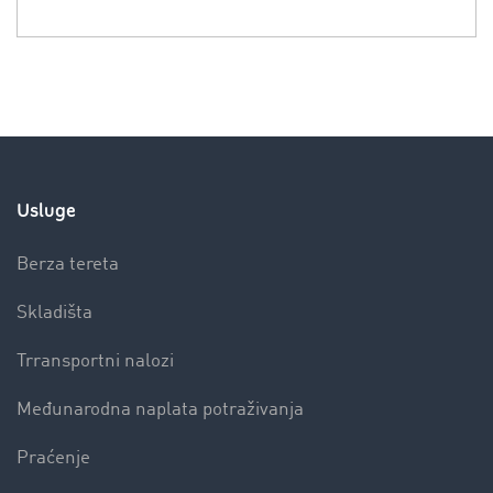
Usluge
Berza tereta
Skladišta
Trransportni nalozi
Međunarodna naplata potraživanja
Praćenje