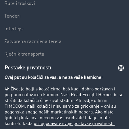
Rute i troškovi
Tenderi
Interfejsi
Zatvorena razmjena tereta
Rječnik transporta
Preduzeće
Success Stories
Korisnici preporučuju korisnike
Blog
Zabrane vožnje za kamione