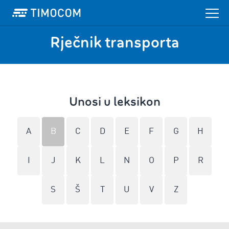
Rječnik transporta
Unosi u leksikon
A
B
C
D
E
F
G
H
I
J
K
L
N
O
P
R
S
Š
T
U
V
Z