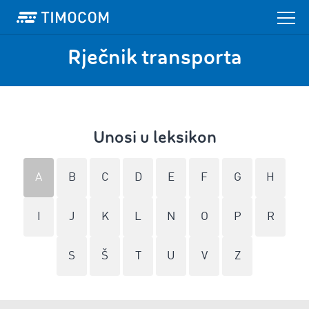
Rječnik transporta
Unosi u leksikon
A
B
C
D
E
F
G
H
I
J
K
L
N
O
P
R
S
Š
T
U
V
Z