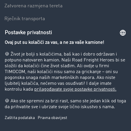
Zatvorena razmjena tereta
Rječnik transporta
Preduzeće
Success Stories
Korisnici preporučuju korisnike
Blog
Zabrane vožnje za kamione
Pravni
Impresum
Opšti uslovi poslovanja