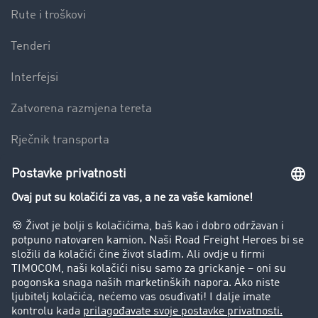
Rute i troškovi
Tenderi
Interfejsi
Zatvorena razmjena tereta
Rječnik transporta
Preduzeće
Success Stories
Korisnici preporučuju korisnike
Blog
Zabrane vožnje za kamione