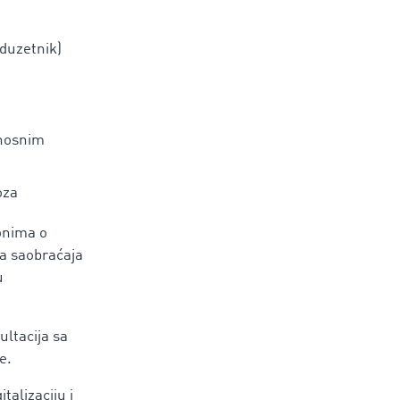
eduzetnik)
inosnim
oza
konima o
a saobraćaja
u
ltacija sa
e.
talizaciju i