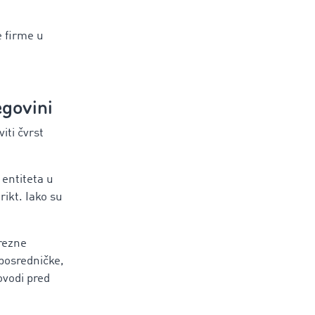
e firme u
egovini
iti čvrst
 entiteta u
rikt. Iako su
orezne
 posredničke,
ovodi pred