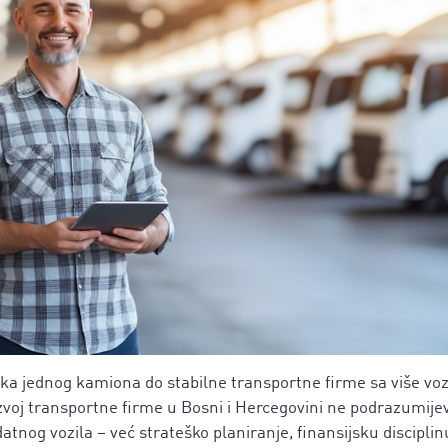
ka jednog kamiona do stabilne transportne firme sa više vozi
zvoj transportne firme u Bosni i Hercegovini ne podrazumij
tnog vozila – već strateško planiranje, finansijsku disciplin