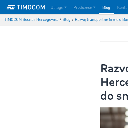
Usluge
Preduzeće
Blog
Konta
TIMOCOM Bosna i Hercegovina
/
Blog
/
Razvoj transportne firme u Bo
Razvo
Herc
do s