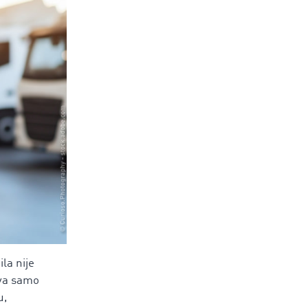
la nije
eva samo
u,