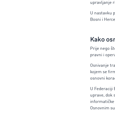
upravljanje r
U nastavku p
Bosni i Herc
Kako osn
Prije nego št
pravni i oper
Osnivanje tra
kojem se firm
osnovni korac
U Federaciji
uprave, dok s
informatičke 
Osnovnim sud