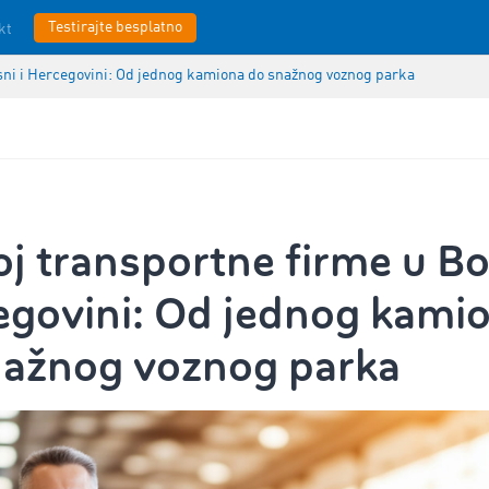
Testirajte besplatno
kt
sni i Hercegovini: Od jednog kamiona do snažnog voznog parka
j transportne firme u Bo
egovini: Od jednog kami
nažnog voznog parka