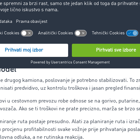
Bez odgovarajuće finansijske rezerve, čak i profitabilno pos
bilno.
lasnik je često istovremeno vozač, dispečer i administrator. 
da prihod nije isto što i profitabilnost.
cija: Kada firma prelazi iz preživljavanj
model
e drugog kamiona, poslovanje je potrebno stabilizovati. To z
isati predvidivo, uz kontrolu troškova i jasan pregled finansi
kovi u cestovnom prevozu robe odnose se na gorivo, putarine
e vozača. Ako se ti troškovi ne prate precizno, marža se brzo 
ranje ruta postaje presudno. Alati za planiranje ruta i izra
procjenu profitabilnosti svake vožnje prije prihvatanja posl
lovna odluka, a ne rutinska reakcija.