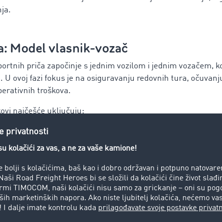
ja.
a: Model vlasnik-vozač
ortnih priča započinje s jednim vozilom i jednim vozačem, koj
. U ovoj fazi fokus je na osiguravanju redovnih tura, očuvanju 
perativnih troškova.
ovi najčešće uključuju:
ku kamiona (novog ili polovnog)
traciju i tehnički pregled
zno osiguranje i CMR policu
raf i prateću opremu
o i redovno održavanje
ja u transportu često iznose 30 do 60 dana, što može stvoriti