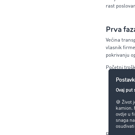
rast poslovan
Prva faz
Većina transp
vlasnik firme
pokrivanju o
Početni trošk
nabav
regis
obave
tahog
goriv
Rokovi plaćan