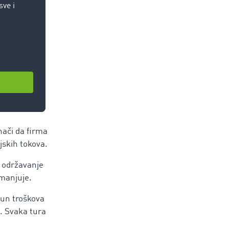
lovanje može
Upravo tada
a u
nači da firma
jskih tokova.
, održavanje
smanjuje.
čun troškova
a. Svaka tura