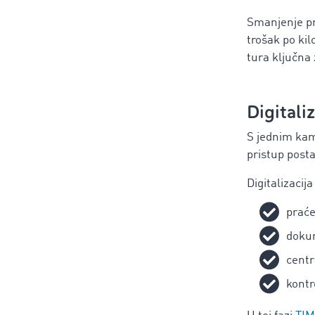
Smanjenje pr
trošak po kil
tura ključna 
Digitali
S jednim kami
pristup post
Digitalizaci
praće
doku
centr
kontr