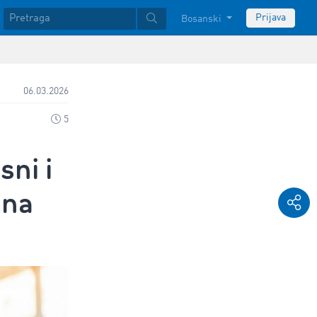
Prijava
Bosanski
06.03.2026
5
sni i
ona