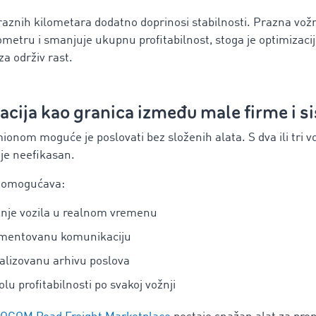
aznih kilometara dodatno doprinosi stabilnosti. Prazna vož
ometru i smanjuje ukupnu profitabilnost, stoga je optimizaci
za održiv rast.
zacija kao granica između male firme i 
onom moguće je poslovati bez složenih alata. S dva ili tri v
aje neefikasan.
ja omogućava:
nje vozila u realnom vremenu
mentovanu komunikaciju
alizovanu arhivu poslova
olu profitabilnosti po svakoj vožnji