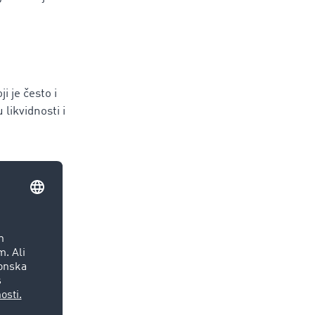
i je često i
likvidnosti i
 pritisak na