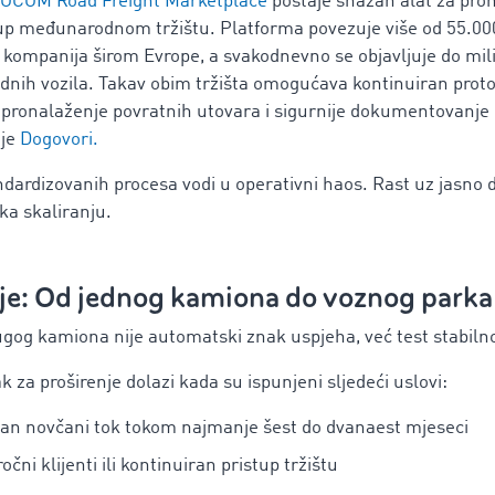
OCOM Road Freight Marketplace
postaje snažan alat za pro
stup međunarodnom tržištu. Platforma povezuje više od 55.00
h kompanija širom Evrope, a svakodnevno se objavljuje do mi
bodnih vozila. Takav obim tržišta omogućava kontinuiran prot
še pronalaženje povratnih utovara i sigurnije dokumentovanje
ije
Dogovori.
ndardizovanih procesa vodi u operativni haos. Rast uz jasno 
ka skaliranju.
je: Od jednog kamiona do voznog parka
gog kamiona nije automatski znak uspjeha, već test stabilno
k za proširenje dolazi kada su ispunjeni sljedeći uslovi:
lan novčani tok tokom najmanje šest do dvanaest mjeseci
očni klijenti ili kontinuiran pristup tržištu