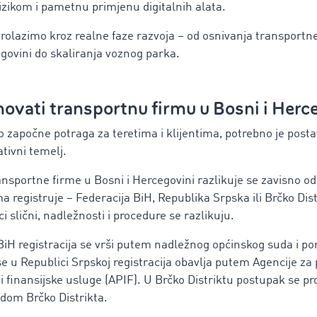
izikom i pametnu primjenu digitalnih alata.
rolazimo kroz realne faze razvoja – od osnivanja transportn
egovini do skaliranja voznog parka.
ovati transportnu firmu u Bosni i Herc
o započne potraga za teretima i klijentima, potrebno je postav
ativni temelj.
nsportne firme u Bosni i Hercegovini razlikuje se zavisno od
a registruje – Federacija BiH, Republika Srpska ili Brčko Dist
i slični, nadležnosti i procedure se razlikuju.
 BiH registracija se vrši putem nadležnog općinskog suda i p
e u Republici Srpskoj registracija obavlja putem Agencije za
i finansijske usluge (APIF). U Brčko Distriktu postupak se pr
om Brčko Distrikta.