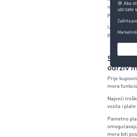
novčani tok. 
postati nesta
U ovoj fazi v
postaje jasno 
Stabiliza
održiv 
Prije kupovin
mora funkcion
Najveći troš
vozila i plat
Pametno plani
omogućavaju 
mora biti pos