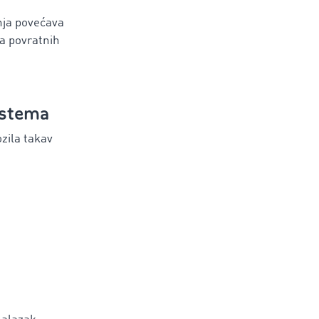
nja povećava
ja povratnih
sistema
ozila takav