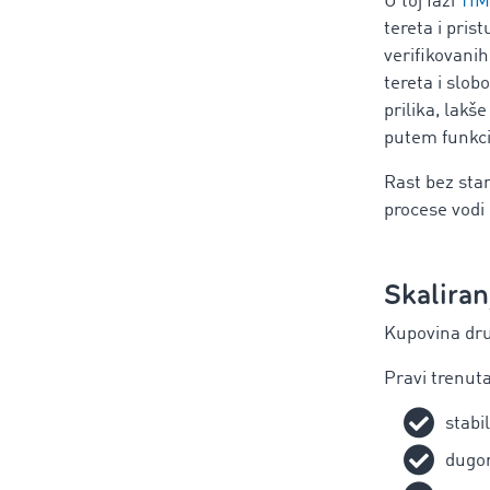
U toj fazi
TIM
tereta i pri
verifikovani
tereta i slo
prilika, lak
putem funkc
Rast bez sta
procese vodi 
Skaliran
Kupovina dru
Pravi trenuta
stabi
dugor