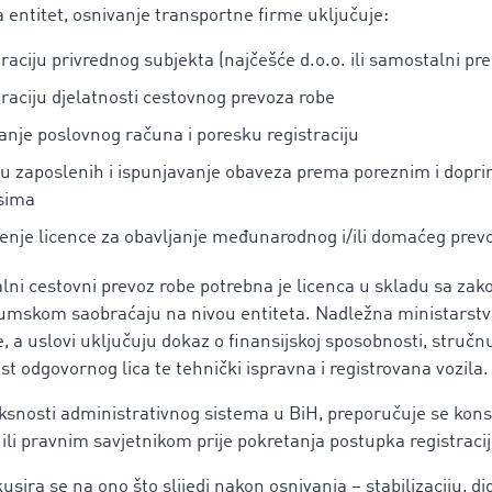
 entitet, osnivanje transportne firme uključuje:
traciju privrednog subjekta (najčešće d.o.o. ili samostalni pr
traciju djelatnosti cestovnog prevoza robe
anje poslovnog računa i poresku registraciju
vu zaposlenih i ispunjavanje obaveza prema poreznim i dopr
sima
enje licence za obavljanje međunarodnog i/ili domaćeg prev
alni cestovni prevoz robe potrebna je licenca u skladu sa za
umskom saobraćaju na nivou entiteta. Nadležna ministarstv
e, a uslovi uključuju dokaz o finansijskoj sposobnosti, stručn
t odgovornog lica te tehnički ispravna i registrovana vozila.
snosti administrativnog sistema u BiH, preporučuje se konsu
li pravnim savjetnikom prije pokretanja postupka registracij
usira se na ono što slijedi nakon osnivanja – stabilizaciju, digi