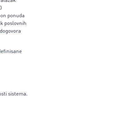
nalazak
0
lion ponuda
ok poslovnih
 dogovora
definisane
sti sistema.