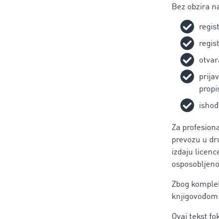
Bez obzira na
regis
regis
otvar
prija
propi
ishođ
Za profesion
prevozu u dr
izdaju licenc
osposobljenos
Zbog komplek
knjigovođom i
Ovaj tekst fok