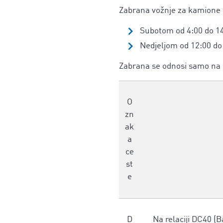
Zabrana vožnje za kamione t
Subotom od 4:00 do 14:
Nedjeljom od 12:00 do
Zabrana se odnosi samo na s
O
zn
ak
a
ce
st
e
D
Na relaciji DC40 (Ba