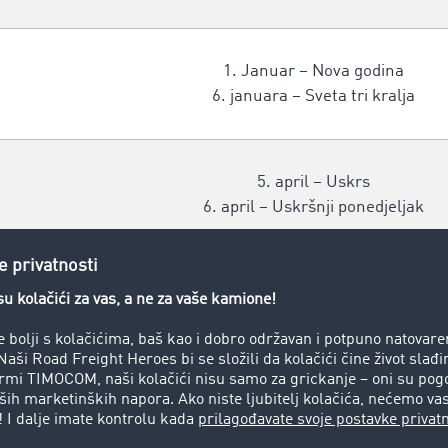
1. Januar – Nova godina
6. januara – Sveta tri kralja
5. april – Uskrs
6. april – Uskršnji ponedjeljak
1. maja – Praznik rada
30. maja – Dan državnosti Hrvatske
19. juni – Tijelovo
22. juni – Dan antifašističke borbe