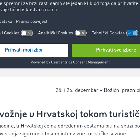
5. august – Dan pobjede i domovinske zahv
15. avgust – Velika Gospa
1. novembar – Svi sveti
18. novembar – Dan sjećanja
25. i 26. decembar – Božićni praznic
vožnje u Hrvatskoj tokom turisti
godine, u Hrvatskoj će na određenim cestama biti na snazi 
ovećanja sigurnosti tokom intenzivne turističke sezone.