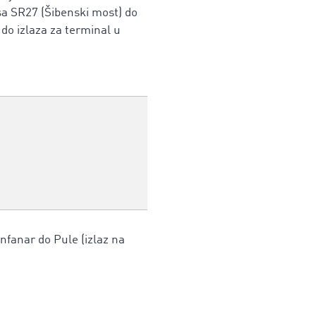
 sa SR27 (Šibenski most) do
 do izlaza za terminal u
nfanar do Pule (izlaz na