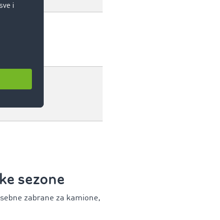
alnosti
i
čke sezone
posebne zabrane za kamione,