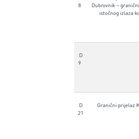
8
Dubrovnik – granični
istočnog izlaza k
D
9
D
Granični prijelaz 
21