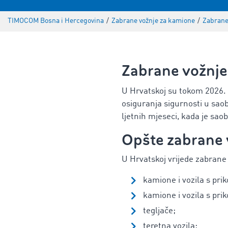
TIMOCOM Bosna i Hercegovina
/
Zabrane vožnje za kamione
/
Zabrane
Zabrane vožnje
U Hrvatskoj su tokom 2026. 
osiguranja sigurnosti u sao
ljetnih mjeseci, kada je sao
Opšte zabrane 
U Hrvatskoj vrijede zabrane
kamione i vozila s pri
kamione i vozila s pri
tegljače;
teretna vozila;