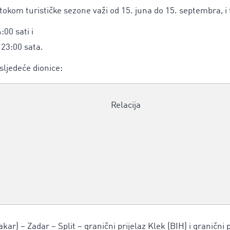
okom turističke sezone važi od 15. juna do 15. septembra, i 
00 sati i
 23:00 sata.
ljedeće dionice:
Relacija
kar) – Zadar – Split – granični prijelaz Klek (BIH) i granični 