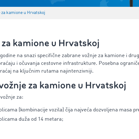
 za kamione u Hrvatskoj
 za kamione u Hrvatskoj
godine na snazi specifične zabrane vožnje za kamione i druga
braćaju i očuvanja cestovne infrastrukture. Posebna ogranič
braćaj na ključnim rutama najintenzivniji.
vožnje za kamione u Hrvatskoj
 vožnje za:
kolicama (kombinacije vozila) čija najveća dozvoljena masa pre
kolicama duža od 14 metara;