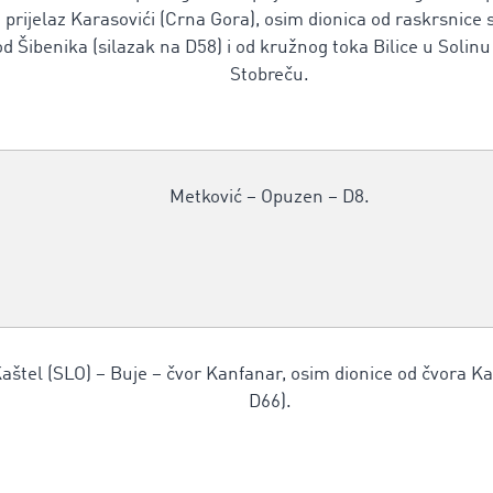
 prijelaz Karasovići (Crna Gora), osim dionica od raskrsnice
od Šibenika (silazak na D58) i od kružnog toka Bilice u Solinu
Stobreču.
Metković – Opuzen – D8.
Kaštel (SLO) – Buje – čvor Kanfanar, osim dionice od čvora Ka
D66).