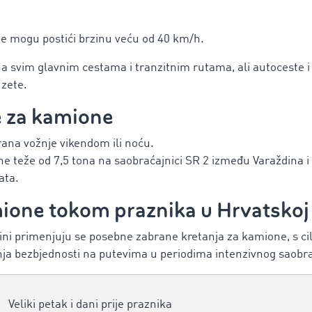
ne mogu postići brzinu veću od 40 km/h.
na svim glavnim cestama i tranzitnim rutama, ali autoceste 
uzete.
 za kamione
rana vožnje vikendom ili noću.
e teže od 7,5 tona na saobraćajnici SR 2 između Varaždina i 
ata.
ione tokom praznika u Hrvatskoj
ini primenjuju se posebne zabrane kretanja za kamione, s c
nja bezbjednosti na putevima u periodima intenzivnog saobra
Veliki petak i dani prije praznika