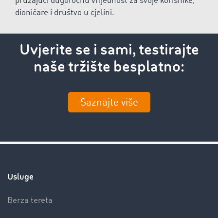
pružajući dugoročnu vrijednost za svoje korisnike,
dioničare i društvo u cjelini.
Uvjerite se i sami, testirajte
naše tržište besplatno:
Saznajte više
Usluge
Berza tereta