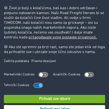
Success Stories
Korisnici preporučuju korisnike
Blog
Zabrane vožnje za kamione
Pravni
Impresum
Opšti uslovi poslovanja
Zaštita podataka
Kontakt
Cookie Podešavanja