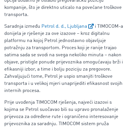
opcija dodatno je oslabio pregovaračku poziciju
kompanije, što je direktno uticalo na povećane troškove
transporta.
Saradnja između
Petrol d. d., Ljubljana
i TIMOCOM-a
donijela je rješenje za ove izazove – kroz digitalnu
platformu na kojoj Petrol jednostavno objavljuje
potražnju za transportom. Proces koji je ranije trajao
satima sada se svodi na svega nekoliko minuta – nakon
objave, pristigle ponude prijevoznika omogućavaju brži i
efikasniji izbor, a time i bolju poziciju za pregovore.
Zahvaljujući tome, Petrol je uspio smanjiti troškove
transporta i u velikoj mjeri unaprijediti efikasnost svojih
internih procesa.
Prije uvođenja TIMOCOM rješenja, najveći izazovi s
kojima se Petrol suočavao bili su upravo pronalaženje
prijevoza za određene rute i ograničeno interesovanje
prijevoznika za saradnju. TIMOCOM sistem pruža