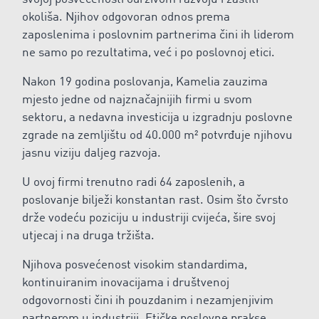
okoliša. Njihov odgovoran odnos prema
zaposlenima i poslovnim partnerima čini ih liderom
ne samo po rezultatima, već i po poslovnoj etici.
Nakon 19 godina poslovanja, Kamelia zauzima
mjesto jedne od najznačajnijih firmi u svom
sektoru, a nedavna investicija u izgradnju poslovne
zgrade na zemljištu od 40.000 m² potvrđuje njihovu
jasnu viziju daljeg razvoja.
U ovoj firmi trenutno radi 64 zaposlenih, a
poslovanje bilježi konstantan rast. Osim što čvrsto
drže vodeću poziciju u industriji cvijeća, šire svoj
utjecaj i na druga tržišta.
Njihova posvećenost visokim standardima,
kontinuiranim inovacijama i društvenoj
odgovornosti čini ih pouzdanim i nezamjenjivim
partnerom u industriji. Etičke poslovne prakse