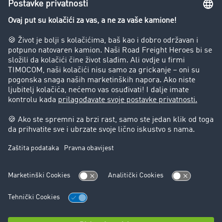
Preduzeće
Success Stories
Korisnici preporučuju korisnike
Blog
Zabrane vožnje za kamione
Pravni
Impresum
Opšti uslovi poslovanja
Zaštita podataka
Kontakt