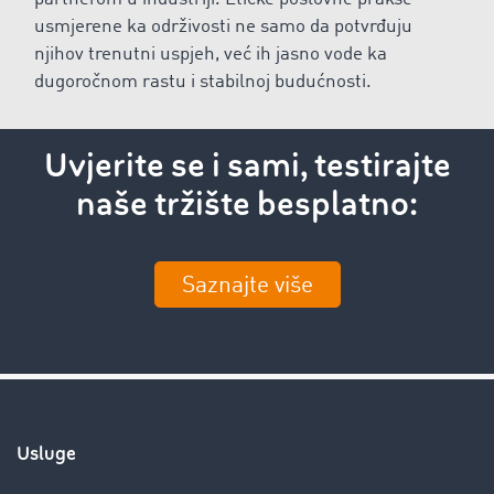
usmjerene ka održivosti ne samo da potvrđuju
njihov trenutni uspjeh, već ih jasno vode ka
dugoročnom rastu i stabilnoj budućnosti.
Uvjerite se i sami, testirajte
naše tržište besplatno:
Saznajte više
Usluge