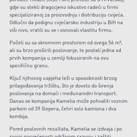
gdje su stekli dragocjeno iskustvo radeći u firmi
specijaliziranoj za proizvodnju i distribuciju cvijeća.
Odlučni da podignu cvjećarsku industriju u BiH na
viši nivo, vratili su se i osnovali vlastitu firmu.
Počeli su sa skromnim prostorom od svega 56 m²,
ali su brzo proširili poslovanje, te postali jedna od
prvih kompanija u zemlji fokusiranih na ovu
specifičnu granu.
Ključ njihovog uspjeha leži u sposobnosti brzog
prilagođavanja tržištu, što je dovelo do širenja
poslovanja na domaći i međunarodni transport.
Danas se kompanija Kamelia može pohvaliti voznim
parkom od 39 šlepera, četiri solo kamiona i dva
kombija.
Pored poslovnih rezultata, Kamelia se izdvaja i po
svojoj posvećenosti održivom razvoju i zaštiti