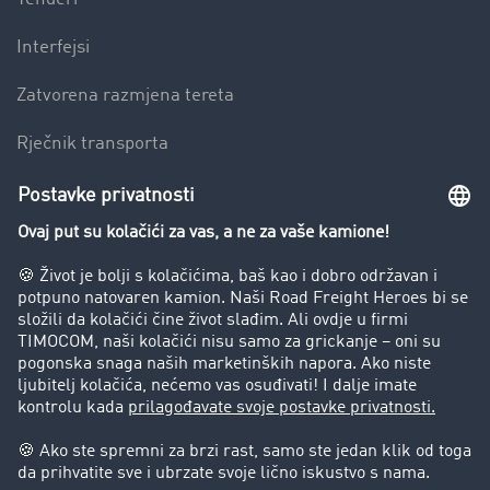
Interfejsi
Zatvorena razmjena tereta
Rječnik transporta
Preduzeće
Success Stories
Korisnici preporučuju korisnike
Blog
Zabrane vožnje za kamione
Pravni