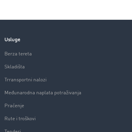
Usluge
Berza tereta
Skladišta
Trransportni nalozi
Međunarodna naplata potraživanja
Praćenje
Rute i troškovi
Tenderi