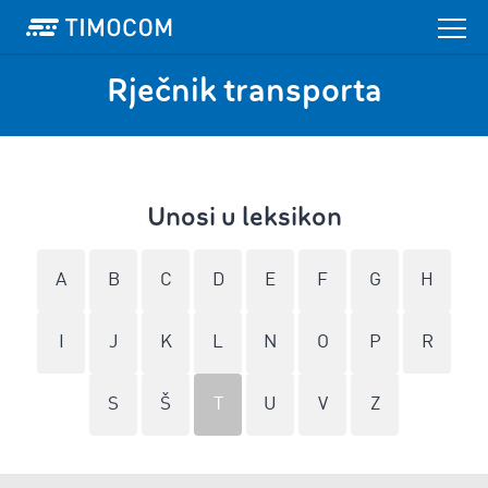
Rječnik transporta
Unosi u leksikon
A
B
C
D
E
F
G
H
I
J
K
L
N
O
P
R
S
Š
T
U
V
Z