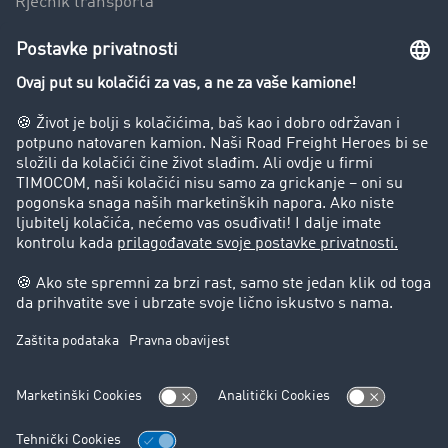
Rječnik transporta
Preduzeće
Success Stories
Korisnici preporučuju korisnike
Blog
Zabrane vožnje za kamione
Pravni
Impresum
Opšti uslovi poslovanja
Zaštita podataka