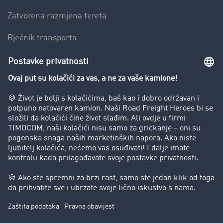
Zatvorena razmjena tereta
Rječnik transporta
Preduzeće
Success Stories
Korisnici preporučuju korisnike
Blog
Zabrane vožnje za kamione
Pravni
Impresum