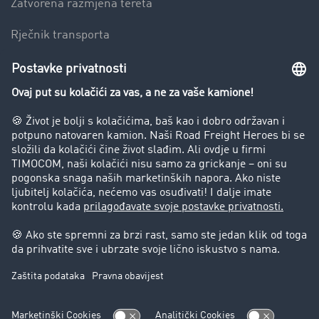
Zatvorena razmjena tereta
Rječnik transporta
Preduzeće
Success Stories
Korisnici preporučuju korisnike
Blog
Zabrane vožnje za kamione
Pravni
Impresum
Opšti uslovi poslovanja