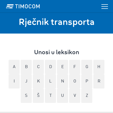
Rječnik transporta
Unosi u leksikon
A
B
C
D
E
F
G
H
I
J
K
L
N
O
P
R
S
Š
T
U
V
Z