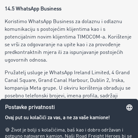
14.5 WhatsApp Business
Koristimo WhatsApp Business za dolaznu i odlaznu
komunikaciju s postojećim klijentima kao i s
potencijalnim novim klijentima TIMOCOM-a. Korištenje
se vrši za odgovaranje na upite kao i za provođenje
predkontraktnih mjera ili za ispunjavanje postojećih
ugovornih odnosa.
Pružatelj usluge je WhatsApp Ireland Limited, 4 Grand
Canal Square, Grand Canal Harbour, Dublin 2, Irska,
kompanija Meta grupe. U okviru korištenja obrađuju se
posebno telefonski brojevi, imena profila, sadržaji
komunikacije kao i metapodaci.
Obrada se vrši na osnovu čl. 6 st. 1 tač. b GDPR-a ili na
osnovu vaše saglasnosti prema čl. 6 st. 1 tač. a GDPR-a.
Korištenje WhatsApp-a je dobrovoljno. Alternativno