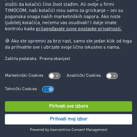
možete u svakom trenutku koristiti druge načine
komunikacije.
Brisanje podataka obrađenih u okviru komunikacije vrši
se u skladu s odredbama za kontaktiranje putem e-
maila, ukoliko ne postoje zakonske obaveze čuvanja.
Ne može se isključiti da se lični podaci prenose u treće
zemlje, posebno u SAD. Dodatne informacije o obradi
podataka možete pronaći u izjavi o zaštiti podataka
WhatsApp-a na:
https://www.whatsapp.com/legal/privacy-policy-eea
15. Mrežna analitika