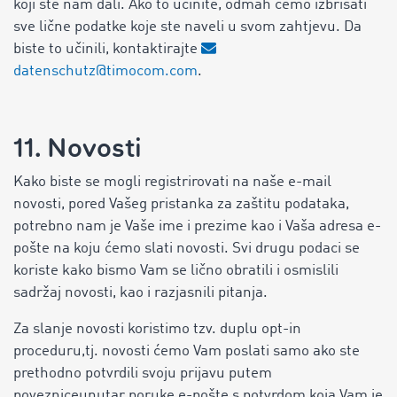
koji ste nam dali. Ako to učinite, odmah ćemo izbrisati
sve lične podatke koje ste naveli u svom zahtjevu. Da
biste to učinili, kontaktirajte
datenschutz@timocom.com
.
11. Novosti
Kako biste se mogli registrirovati na naše e-mail
novosti, pored Vašeg pristanka za zaštitu podataka,
potrebno nam je Vaše ime i prezime kao i Vaša adresa e-
pošte na koju ćemo slati novosti. Svi drugu podaci se
koriste kako bismo Vam se lično obratili i osmislili
sadržaj novosti, kao i razjasnili pitanja.
Za slanje novosti koristimo tzv. duplu opt-in
proceduru,tj. novosti ćemo Vam poslati samo ako ste
prethodno potvrdili svoju prijavu putem
povezniceunutar poruke e-pošte s potvrdom koja Vam je