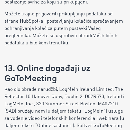
postizanje svrhe za koju su prikupljeni.
Možete trajno prigovoriti prikupljanju podataka od
strane HubSpot-a i postavljanju kolačića sprečavanjem
pohranjivanja kolačića putem postavki Vašeg
preglednika. Možete se usprotiviti obradi Vaših ličnih
podataka u bilo kom trenutku.
13. Online događaji uz
GoToMeeting
Kao dio obrade narudžbi, LogMeIn Ireland Limited, The
Reflector 10 Hanover Quay, Dublin 2, D02R573, Ireland i
LogMeln, Inc., 320 Summer Street Boston, MA02210
(SAD) pružaju nam (u daljem tekstu “LogMeIn”) usluge
za vođenje video i telefonskih konferencija i webinara (u
daljem tekstu “Online sastanci”). Softver GoToMeeting