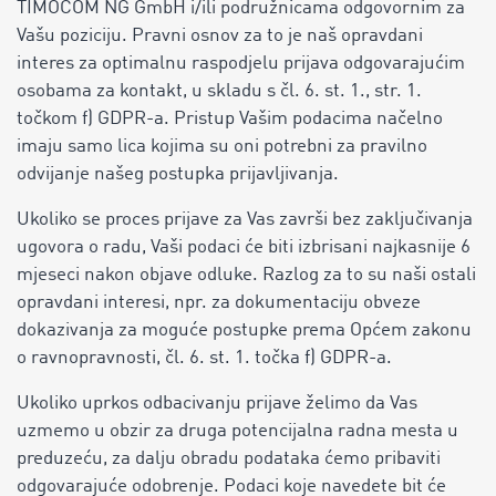
TIMOCOM NG GmbH i/ili podružnicama odgovornim za
Vašu poziciju. Pravni osnov za to je naš opravdani
interes za optimalnu raspodjelu prijava odgovarajućim
osobama za kontakt, u skladu s čl. 6. st. 1., str. 1.
točkom f) GDPR-a. Pristup Vašim podacima načelno
imaju samo lica kojima su oni potrebni za pravilno
odvijanje našeg postupka prijavljivanja.
Ukoliko se proces prijave za Vas završi bez zaključivanja
ugovora o radu, Vaši podaci će biti izbrisani najkasnije 6
mjeseci nakon objave odluke. Razlog za to su naši ostali
opravdani interesi, npr. za dokumentaciju obveze
dokazivanja za moguće postupke prema Općem zakonu
o ravnopravnosti, čl. 6. st. 1. točka f) GDPR-a.
Ukoliko uprkos odbacivanju prijave želimo da Vas
uzmemo u obzir za druga potencijalna radna mesta u
preduzeću, za dalju obradu podataka ćemo pribaviti
odgovarajuće odobrenje. Podaci koje navedete bit će