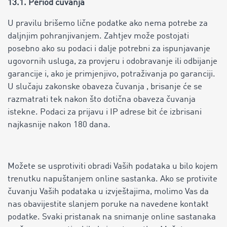
13.1. Period čuvanja
U pravilu brišemo lične podatke ako nema potrebe za
daljnjim pohranjivanjem. Zahtjev može postojati
posebno ako su podaci i dalje potrebni za ispunjavanje
ugovornih usluga, za provjeru i odobravanje ili odbijanje
garancije i, ako je primjenjivo, potraživanja po garanciji.
U slučaju zakonske obaveza čuvanja , brisanje će se
razmatrati tek nakon što dotična obaveza čuvanja
istekne. Podaci za prijavu i IP adrese bit će izbrisani
najkasnije nakon 180 dana.
Možete se usprotiviti obradi Vaših podataka u bilo kojem
trenutku napuštanjem online sastanka. Ako se protivite
čuvanju Vaših podataka u izvještajima, molimo Vas da
nas obavijestite slanjem poruke na navedene kontakt
podatke. Svaki pristanak na snimanje online sastanaka