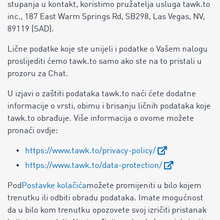
stupanja u kontakt, koristimo pružatelja usluga tawk.to
inc., 187 East Warm Springs Rd, SB298, Las Vegas, NV,
89119 (SAD).
Lične podatke koje ste unijeli i podatke o Vašem nalogu
proslijediti ćemo tawk.to samo ako ste na to pristali u
prozoru za Chat.
U izjavi o zaštiti podataka tawk.to naći ćete dodatne
informacije o vrsti, obimu i brisanju ličnih podataka koje
tawk.to obrađuje. Više informacija o ovome možete
pronaći ovdje:
https://www.tawk.to/privacy-policy/
https://www.tawk.to/data-protection/
Pod
Postavke kolačića
možete promijeniti u bilo kojem
trenutku ili odbiti obradu podataka. Imate mogućnost
da u bilo kom trenutku opozovete svoj izričiti pristanak