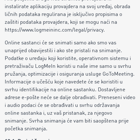
instalirate aplikaciju provajdera na svoj uređaj, obrada
ličnih podataka regulirana je isključivo propisima o
zaštiti podataka provajdera, koji se mogu naći na
https://www.logmeininc.com/legal/privacy.
Online sastanci će se snimati samo ako smo vas
unaprijed obavijestili i ako ste pristali na snimanje.
Podatke o uređaju koji koristite, operativnom sistemu i
pretraživaču LogMeIn koristi u naše ime samo u svrhu
pružanja, optimizacije i osiguranja usluge GoToMeeting.
Informacije o učešću koje navedete će se koristiti u
svrhu identifikacije na online sastanku. Dostavljene
adrese e-pošte neće se dalje obrađivati. Preneseni video
i audio podaci će se obrađivati ​​u svrhu održavanja
online sastanka i, uz vaš pristanak, za njegovo
snimanje. Svrha snimanja će vam biti saopštena prije
početka snimanja.