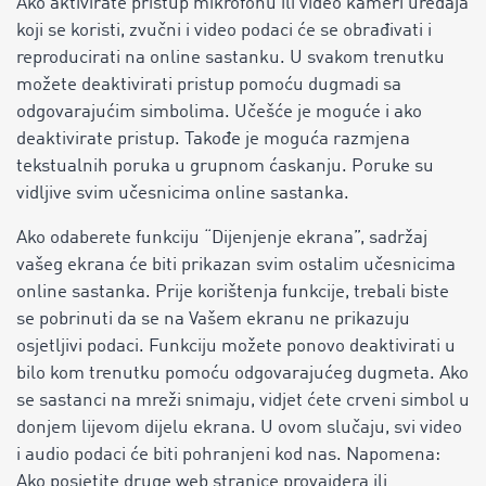
Ako aktivirate pristup mikrofonu ili video kameri uređaja
koji se koristi, zvučni i video podaci će se obrađivati ​​i
reproducirati na online sastanku. U svakom trenutku
možete deaktivirati pristup pomoću dugmadi sa
odgovarajućim simbolima. Učešće je moguće i ako
deaktivirate pristup. Takođe je moguća razmjena
tekstualnih poruka u grupnom ćaskanju. Poruke su
vidljive svim učesnicima online sastanka.
Ako odaberete funkciju “Dijenjenje ekrana”, sadržaj
vašeg ekrana će biti prikazan svim ostalim učesnicima
online sastanka. Prije korištenja funkcije, trebali biste
se pobrinuti da se na Vašem ekranu ne prikazuju
osjetljivi podaci. Funkciju možete ponovo deaktivirati u
bilo kom trenutku pomoću odgovarajućeg dugmeta. Ako
se sastanci na mreži snimaju, vidjet ćete crveni simbol u
donjem lijevom dijelu ekrana. U ovom slučaju, svi video
i audio podaci će biti pohranjeni kod nas. Napomena:
Ako posjetite druge web stranice provajdera ili