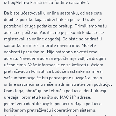
iz LogMeIn-a koristi se za “online sastanke”.
Da biste učestvovali u online sastanku, od nas ćete
dobiti e-poruku koja sadrži link za poziv, ID i, ako je
potrebno i druge podatke za prsitup. Primili smo Vašu
adresu e-pošte od Vas ili smo je prikupili kada ste se
registrovali za online događaj. Da biste se pridružili
sastanku na mreži, morate navesti ime. Možete
odabrati i pseudonim. Nije potrebno navesti email
adresu. Navedena adresa e-pošte nije vidljiva drugim
učesnicima. Vaše informacije će se keširati u Vašem
pretraživaču i koristiti za buduće sastanke na mreži.
Vaše informacije će biti pohranjene u izvještajima o
online sastancima u našem administrativnom području.
Osim toga, obrađuju se tehnički podaci o identifikaciji
uređaja i prometu kao što su MAC i IP adrese,
jedinstveni identifikacijski podaci uređaja i podaci o
korištenom pretraživaču i operativnom sistemu.