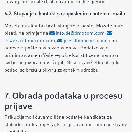
čuvanja ne prisile da ih čuvamo na duži period.
6.2. Stupanje u kontakt sa zaposlenima putem e-maila
Možete nas kontaktirati slanjem e-pošte. Možete nam
pisati, na primjer na
info.de@timocom.com
,
inkasso@timocom.com
,
jobs@timocom.com
ili na
adrese e-pošte naših zaposlenika. Podatke koje
primimo slanjem Vaše e-pošte koristit ćemo samo u
svrhu odgovora na Vaš upit. Nakon završetka obrade
podaci se brišu u okviru zakonskih odredbi.
7. Obrada podataka u procesu
prijave
Prikupljamo i čuvamo lične podatke kandidata za
slobodna radna mjesta, kao i prijava iniciranih od strane