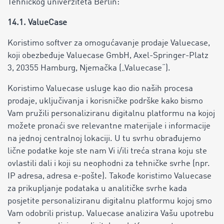
Tehničkog univerziteta Berlin:
14.1. ValueCase
Koristimo softver za omogućavanje prodaje Valuecase,
koji obezbeđuje Valuecase GmbH, Axel-Springer-Platz
3, 20355 Hamburg, Njemačka („Valuecase“).
Koristimo Valuecase usluge kao dio naših procesa
prodaje, uključivanja i korisničke podrške kako bismo
Vam pružili personaliziranu digitalnu platformu na kojoj
možete pronaći sve relevantne materijale i informacije
na jednoj centralnoj lokaciji. U tu svrhu obrađujemo
lične podatke koje ste nam Vi i/ili treća strana koju ste
ovlastili dali i koji su neophodni za tehničke svrhe (npr.
IP adresa, adresa e-pošte). Takođe koristimo Valuecase
za prikupljanje podataka u analitičke svrhe kada
posjetite personaliziranu digitalnu platformu kojoj smo
Vam odobrili pristup. Valuecase analizira Vašu upotrebu