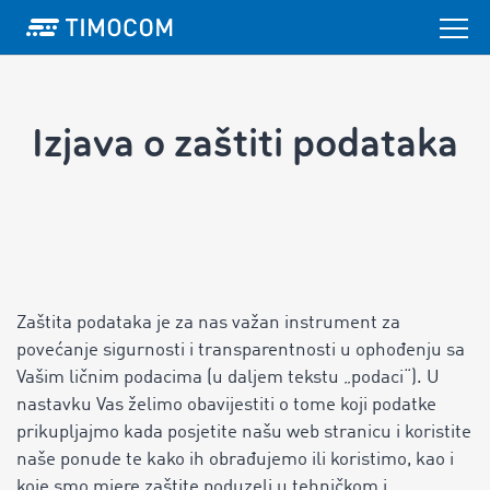
Izjava o zaštiti podataka
Zaštita podataka je za nas važan instrument za
povećanje sigurnosti i transparentnosti u ophođenju sa
Vašim ličnim podacima (u daljem tekstu „podaci“). U
nastavku Vas želimo obavijestiti o tome koji podatke
prikupljajmo kada posjetite našu web stranicu i koristite
naše ponude te kako ih obrađujemo ili koristimo, kao i
koje smo mjere zaštite poduzeli u tehničkom i