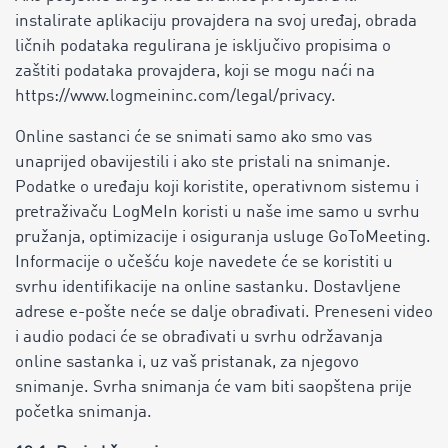
instalirate aplikaciju provajdera na svoj uređaj, obrada
ličnih podataka regulirana je isključivo propisima o
zaštiti podataka provajdera, koji se mogu naći na
https://www.logmeininc.com/legal/privacy.
Online sastanci će se snimati samo ako smo vas
unaprijed obavijestili i ako ste pristali na snimanje.
Podatke o uređaju koji koristite, operativnom sistemu i
pretraživaču LogMeIn koristi u naše ime samo u svrhu
pružanja, optimizacije i osiguranja usluge GoToMeeting.
Informacije o učešću koje navedete će se koristiti u
svrhu identifikacije na online sastanku. Dostavljene
adrese e-pošte neće se dalje obrađivati. Preneseni video
i audio podaci će se obrađivati ​​u svrhu održavanja
online sastanka i, uz vaš pristanak, za njegovo
snimanje. Svrha snimanja će vam biti saopštena prije
početka snimanja.