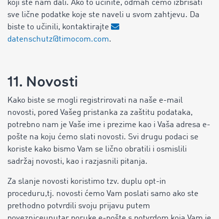
koji ste nam dali. Ako to učinite, odmah ćemo izbrisati
sve lične podatke koje ste naveli u svom zahtjevu. Da
biste to učinili, kontaktirajte
datenschutz@timocom.com
.
11. Novosti
Kako biste se mogli registrirovati na naše e-mail
novosti, pored Vašeg pristanka za zaštitu podataka,
potrebno nam je Vaše ime i prezime kao i Vaša adresa e-
pošte na koju ćemo slati novosti. Svi drugu podaci se
koriste kako bismo Vam se lično obratili i osmislili
sadržaj novosti, kao i razjasnili pitanja.
Za slanje novosti koristimo tzv. duplu opt-in
proceduru,tj. novosti ćemo Vam poslati samo ako ste
prethodno potvrdili svoju prijavu putem
povezniceunutar poruke e-pošte s potvrdom koja Vam je