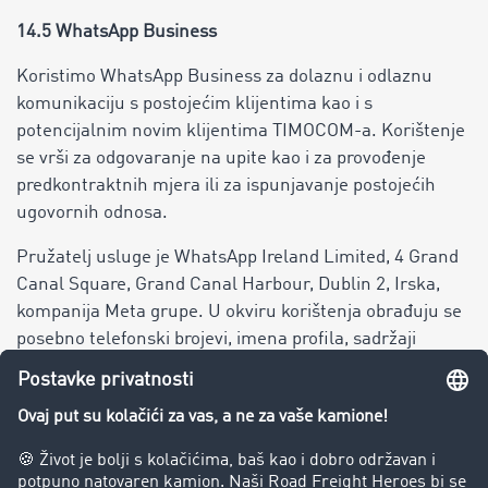
14.5 WhatsApp Business
Koristimo WhatsApp Business za dolaznu i odlaznu
komunikaciju s postojećim klijentima kao i s
potencijalnim novim klijentima TIMOCOM-a. Korištenje
se vrši za odgovaranje na upite kao i za provođenje
predkontraktnih mjera ili za ispunjavanje postojećih
ugovornih odnosa.
Pružatelj usluge je WhatsApp Ireland Limited, 4 Grand
Canal Square, Grand Canal Harbour, Dublin 2, Irska,
kompanija Meta grupe. U okviru korištenja obrađuju se
posebno telefonski brojevi, imena profila, sadržaji
komunikacije kao i metapodaci.
Obrada se vrši na osnovu čl. 6 st. 1 tač. b GDPR-a ili na
osnovu vaše saglasnosti prema čl. 6 st. 1 tač. a GDPR-a.
Korištenje WhatsApp-a je dobrovoljno. Alternativno