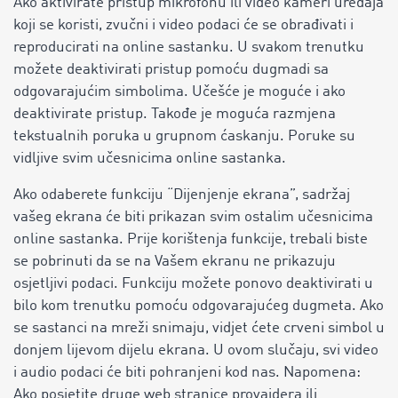
Ako aktivirate pristup mikrofonu ili video kameri uređaja
koji se koristi, zvučni i video podaci će se obrađivati ​​i
reproducirati na online sastanku. U svakom trenutku
možete deaktivirati pristup pomoću dugmadi sa
odgovarajućim simbolima. Učešće je moguće i ako
deaktivirate pristup. Takođe je moguća razmjena
tekstualnih poruka u grupnom ćaskanju. Poruke su
vidljive svim učesnicima online sastanka.
Ako odaberete funkciju “Dijenjenje ekrana”, sadržaj
vašeg ekrana će biti prikazan svim ostalim učesnicima
online sastanka. Prije korištenja funkcije, trebali biste
se pobrinuti da se na Vašem ekranu ne prikazuju
osjetljivi podaci. Funkciju možete ponovo deaktivirati u
bilo kom trenutku pomoću odgovarajućeg dugmeta. Ako
se sastanci na mreži snimaju, vidjet ćete crveni simbol u
donjem lijevom dijelu ekrana. U ovom slučaju, svi video
i audio podaci će biti pohranjeni kod nas. Napomena:
Ako posjetite druge web stranice provajdera ili