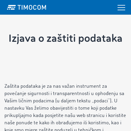
Izjava o zaštiti podataka
Zaštita podataka je za nas važan instrument za
povećanje sigurnosti i transparentnosti u ophođenju sa
Vašim ličnim podacima (u daljem tekstu „podaci“). U
nastavku Vas želimo obavijestiti o tome koji podatke
prikupljajmo kada posjetite našu web stranicu i koristite
naše ponude te kako ih obrađujemo ili koristimo, kao i
koje smo mjere zaštite poduzeli u tehničkom i