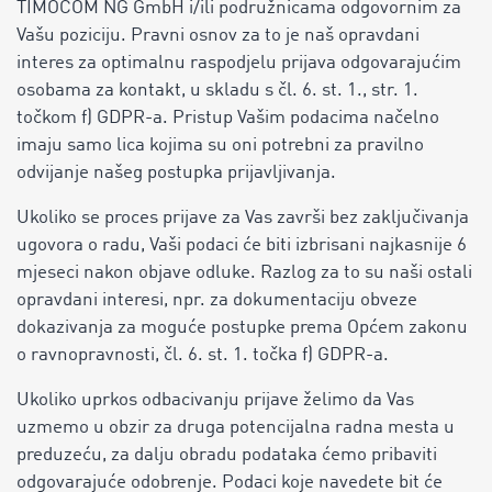
TIMOCOM NG GmbH i/ili podružnicama odgovornim za
Vašu poziciju. Pravni osnov za to je naš opravdani
interes za optimalnu raspodjelu prijava odgovarajućim
osobama za kontakt, u skladu s čl. 6. st. 1., str. 1.
točkom f) GDPR-a. Pristup Vašim podacima načelno
imaju samo lica kojima su oni potrebni za pravilno
odvijanje našeg postupka prijavljivanja.
Ukoliko se proces prijave za Vas završi bez zaključivanja
ugovora o radu, Vaši podaci će biti izbrisani najkasnije 6
mjeseci nakon objave odluke. Razlog za to su naši ostali
opravdani interesi, npr. za dokumentaciju obveze
dokazivanja za moguće postupke prema Općem zakonu
o ravnopravnosti, čl. 6. st. 1. točka f) GDPR-a.
Ukoliko uprkos odbacivanju prijave želimo da Vas
uzmemo u obzir za druga potencijalna radna mesta u
preduzeću, za dalju obradu podataka ćemo pribaviti
odgovarajuće odobrenje. Podaci koje navedete bit će