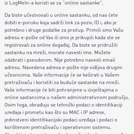
iz LogMeIn-a koristi se za “online sastanke”.
Da biste učestvovali u online sastanku, od nas ćete
dobiti e-poruku koja sadrži link za poziv, ID i, ako je
potrebno i druge podatke za prsitup. Primili smo Vašu
adresu e-pošte od Vas ili smo je prikupili kada ste se
registrovali za online događaj. Da biste se pridružili
sastanku na mreži, morate navesti ime. Možete
odabrati i pseudonim. Nije potrebno navesti email
adresu. Navedena adresa e-pošte nije vidljiva drugim
učesnicima. Vaše informacije će se keširati u Vašem
pretraživaču i koristiti za buduće sastanke na mreži.
Vaše informacije će biti pohranjene u izvještajima o
online sastancima u našem administrativnom području.
Osim toga, obrađuju se tehnički podaci o identifikaciji
uređaja i prometu kao što su MAC i IP adrese,
jedinstveni identifikacijski podaci uređaja i podaci o
korištenom pretraživaču i operativnom sistemu.