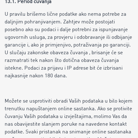
13.1. Period čuvanja
U pravilu brišemo lične podatke ako nema potrebe za
daljnjim pohranjivanjem. Zahtjev može postojati
posebno ako su podaci i dalje potrebni za ispunjavanje
ugovornih usluga, za provjeru i odobravanje ili odbijanje
garancije i, ako je primjenjivo, potraživanja po garanciji.
U slučaju zakonske obaveza čuvanja , brisanje će se
razmatrati tek nakon što dotična obaveza čuvanja
istekne. Podaci za prijavu i IP adrese bit će izbrisani
najkasnije nakon 180 dana.
Možete se usprotiviti obradi Vaših podataka u bilo kojem
trenutku napuštanjem online sastanka. Ako se protivite
čuvanju Vaših podataka u izvještajima, molimo Vas da
nas obavijestite slanjem poruke na navedene kontakt
podatke. Svaki pristanak na snimanje online sastanaka