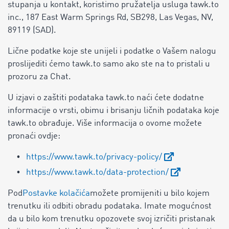
stupanja u kontakt, koristimo pružatelja usluga tawk.to
inc., 187 East Warm Springs Rd, SB298, Las Vegas, NV,
89119 (SAD).
Lične podatke koje ste unijeli i podatke o Vašem nalogu
proslijediti ćemo tawk.to samo ako ste na to pristali u
prozoru za Chat.
U izjavi o zaštiti podataka tawk.to naći ćete dodatne
informacije o vrsti, obimu i brisanju ličnih podataka koje
tawk.to obrađuje. Više informacija o ovome možete
pronaći ovdje:
https://www.tawk.to/privacy-policy/
https://www.tawk.to/data-protection/
Pod
Postavke kolačića
možete promijeniti u bilo kojem
trenutku ili odbiti obradu podataka. Imate mogućnost
da u bilo kom trenutku opozovete svoj izričiti pristanak