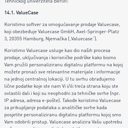
Tehničkog univerziteta Berlin:
14.1. ValueCase
Koristimo softver za omogućavanje prodaje Valuecase,
koji obezbeđuje Valuecase GmbH, Axel-Springer-Platz
3, 20355 Hamburg, Njemačka („Valuecase“).
Koristimo Valuecase usluge kao dio naših procesa
prodaje, uključivanja i korisničke podrške kako bismo
Vam pružili personaliziranu digitalnu platformu na kojoj
možete pronaći sve relevantne materijale i informacije
na jednoj centralnoj lokaciji. U tu svrhu obrađujemo
lične podatke koje ste nam Vi i/ili treća strana koju ste
ovlastili dali i koji su neophodni za tehničke svrhe (npr.
IP adresa, adresa e-pošte). Takođe koristimo Valuecase
za prikupljanje podataka u analitičke svrhe kada
posjetite personaliziranu digitalnu platformu kojoj smo
Vam odobrili pristup. Valuecase analizira Vašu upotrebu