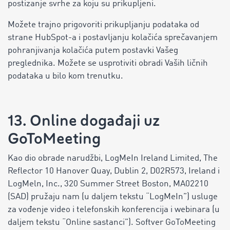
postizanje svrhe za koju su prikupljeni.
Možete trajno prigovoriti prikupljanju podataka od
strane HubSpot-a i postavljanju kolačića sprečavanjem
pohranjivanja kolačića putem postavki Vašeg
preglednika. Možete se usprotiviti obradi Vaših ličnih
podataka u bilo kom trenutku.
13. Online događaji uz
GoToMeeting
Kao dio obrade narudžbi, LogMeIn Ireland Limited, The
Reflector 10 Hanover Quay, Dublin 2, D02R573, Ireland i
LogMeln, Inc., 320 Summer Street Boston, MA02210
(SAD) pružaju nam (u daljem tekstu “LogMeIn”) usluge
za vođenje video i telefonskih konferencija i webinara (u
daljem tekstu “Online sastanci”). Softver GoToMeeting