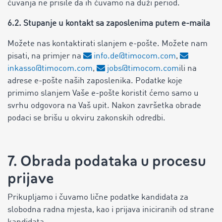
čuvanja ne prisile da ih čuvamo na duži period.
6.2. Stupanje u kontakt sa zaposlenima putem e-maila
Možete nas kontaktirati slanjem e-pošte. Možete nam
pisati, na primjer na
info.de@timocom.com
,
inkasso@timocom.com
,
jobs@timocom.com
ili na
adrese e-pošte naših zaposlenika. Podatke koje
primimo slanjem Vaše e-pošte koristit ćemo samo u
svrhu odgovora na Vaš upit. Nakon završetka obrade
podaci se brišu u okviru zakonskih odredbi.
7. Obrada podataka u procesu
prijave
Prikupljamo i čuvamo lične podatke kandidata za
slobodna radna mjesta, kao i prijava iniciranih od strane