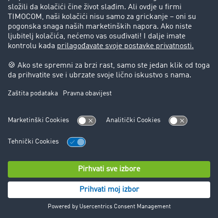
možete u svakom trenutku koristiti druge načine
komunikacije.
Brisanje podataka obrađenih u okviru komunikacije vrši
se u skladu s odredbama za kontaktiranje putem e-
maila, ukoliko ne postoje zakonske obaveze čuvanja.
Ne može se isključiti da se lični podaci prenose u treće
zemlje, posebno u SAD. Dodatne informacije o obradi
podataka možete pronaći u izjavi o zaštiti podataka
WhatsApp-a na:
https://www.whatsapp.com/legal/privacy-policy-eea
15. Mrežna analitika