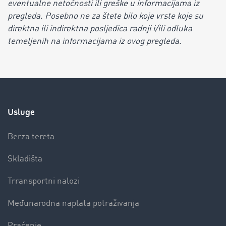
eventualne netočnosti ili greške u informacijama iz
pregleda. Posebno ne za štete bilo koje vrste koje su
direktna ili indirektna posljedica radnji i/ili odluka
temeljenih na informacijama iz ovog pregleda.
Usluge
Berza tereta
Skladišta
Trransportni nalozi
Međunarodna naplata potraživanja
Praćenje