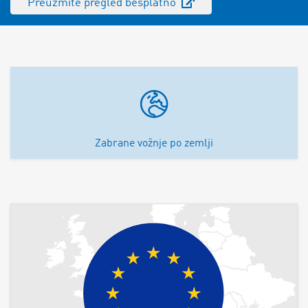
Preuzmite pregled besplatno
Zabrane vožnje po zemlji