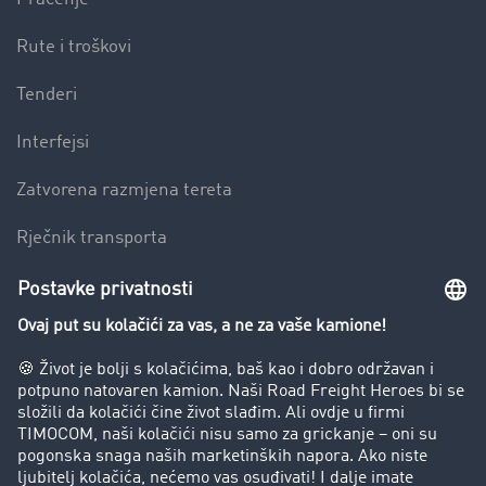
Rute i troškovi
Tenderi
Interfejsi
Zatvorena razmjena tereta
Rječnik transporta
Preduzeće
Success Stories
Korisnici preporučuju korisnike
Blog