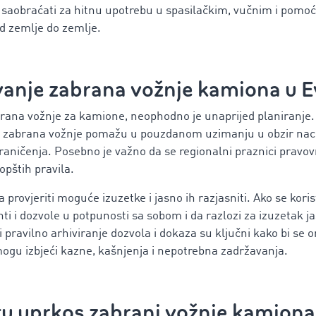
u saobraćati za hitnu upotrebu u spasilačkim, vučnim i pomoć
od zemlje do zemlje.
vanje
zabrana vožnje kamiona u E
brana vožnje za kamione, neophodno je unaprijed planiranje. D
 zabrana vožnje pomažu u pouzdanom uzimanju u obzir nacio
raničenja. Posebno je važno da se regionalni praznici pravo
 opštih pravila.
 provjeriti moguće izuzetke i jasno ih razjasniti. Ako se korist
i i dozvole u potpunosti sa sobom i da razlozi za izuzetak jas
 pravilno arhiviranje dozvola i dokaza su ključni kako bi se o
mogu izbjeći kazne, kašnjenja i nepotrebna zadržavanja.
tu uprkos zabrani vožnje kamiona