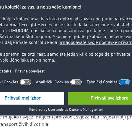
ko se vozi uprkos zabrani vožnje?
je za kamione, mora računati na novčanu kaznu. U zavisnost
 nekoliko hiljada eura. U skladu sa nacionalnim zakonodavstv
 na odgovornost. Ponavljani prekršaji ili ozbiljna nepoštova
ija.
ana vožnje kamiona u Evropi
ožnje kamionima odnose se, između ostalog, na kombinirani 
d pošiljatelja do najbliže željezničke stanice za utovar ili l
h granica udaljenosti (npr. do 150km u pojedinim zemljama
ranim prometom također su uglavnom izuzete.
zabrana vožnje kamiona u Evropi
transporti lako kvarljive ro
mlijeko i svježi mliječni proizvodi, svježa riba i svježi riblji pr
transport živih životinja.