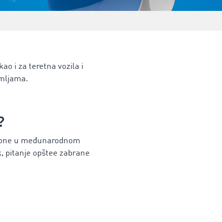
o i za teretna vozila i
emljama.
?
amione u međunarodnom
, pitanje opštee zabrane