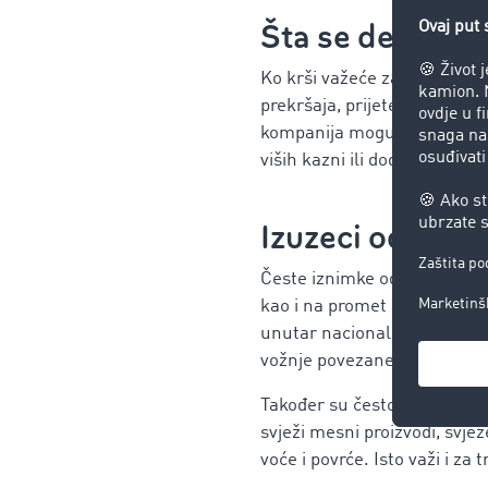
Šta se dešava a
Ko krši važeće zabrane vožn
prekršaja, prijete kazne do
kompanija mogu biti pozvani
viših kazni ili dodatnih sankc
Izuzeci od
zabr
Česte iznimke od zabrane v
kao i na promet luka-cesta o
unutar nacionalno utvrđeni
vožnje povezane s kombini
Također su često izuzeti od
svježi mesni proizvodi, svježe 
voće i povrće. Isto važi i za 