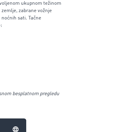
zvoljenom ukupnom težinom
d zemlje, zabrane vožnje
 noćnih sati. Tačne
e:
isnom besplatnom pregledu