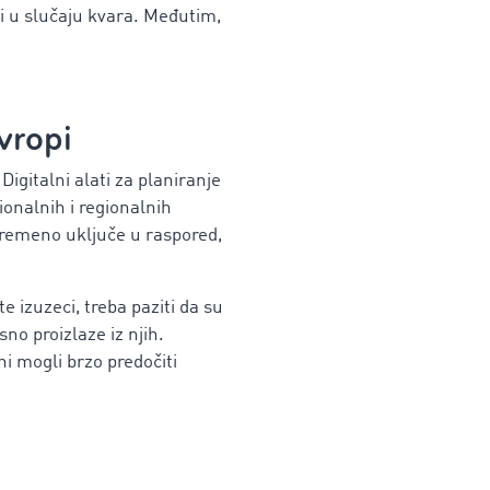
i u slučaju kvara. Međutim,
vropi
igitalni alati za planiranje
nalnih i regionalnih
vremeno uključe u raspored,
e izuzeci, treba paziti da su
no proizlaze iz njih.
ni mogli brzo predočiti