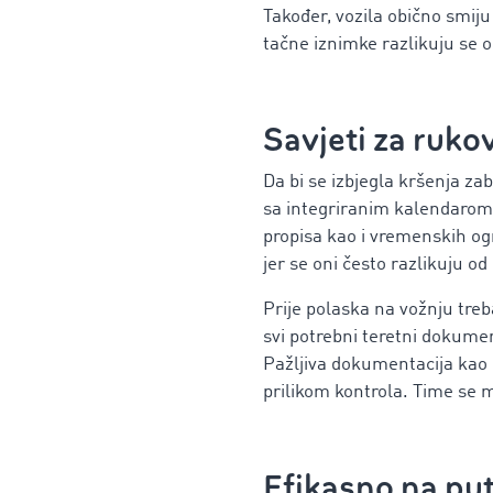
Također, vozila obično smij
tačne iznimke razlikuju se 
Savjeti za ruko
Da bi se izbjegla kršenja za
sa integriranim kalendarom
propisa kao i vremenskih og
jer se oni često razlikuju od
Prije polaska na vožnju treba
svi potrebni teretni dokument
Pažljiva dokumentacija kao i
prilikom kontrola. Time se 
Efikasno na pu