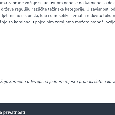
ama zabrane vožnje se uglavnom odnose na kamione sa do
države regulišu različite težinske kategorije. U zavisnosti o
 djelimično sezonski, kao i u nekoliko zemalja redovno tokom
žnje za kamione u pojedinim zemljama možete pronaći ovdj
ožnje kamiona u Evropi
na jednom mjestu pronaći ćete u kor