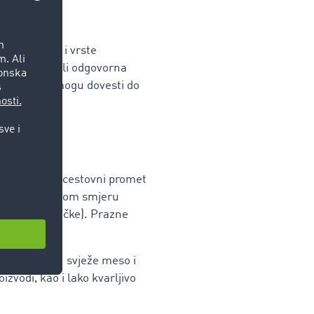
i od zemlje i vrste
om, vozač i/ili odgovorna
nja propisa mogu dovesti do
željezničko-cestovni promet
uke i u suprotnom smjeru
 poput Njemačke). Prazne
be kao što su svježe meso i
oizvodi, kao i lako kvarljivo