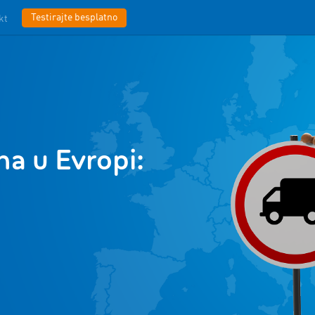
Testirajte besplatno
kt
a u Evropi: