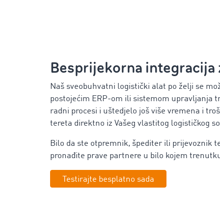
Besprijekorna integracija
Naš sveobuhvatni logistički alat po želji se m
postojećim ERP-om ili sistemom upravljanja t
radni procesi i uštedjelo još više vremena i tr
tereta direktno iz Vašeg vlastitog logističkog so
Bilo da ste otpremnik, špediter ili prijevoznik t
pronađite prave partnere u bilo kojem trenutk
Testirajte besplatno sada