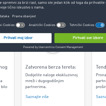
žnje i povećati iskorištenost svojih vozila, bolje iskoristiti s
nerima ili još efikasnije raditi s postojećim pružateljima us
stiku uz Road Freight Marketplace.
rnog
Zatvorena berza tereta:
Tend
Dodijelite naloge ekskluzivnoj
Prona
za
mreži i dugogodišnjim
partn
 bilo
partnerima.
proši
Saznajte više
Sazna