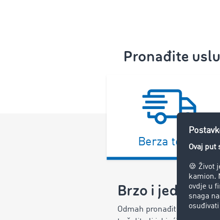
Pronađite uslu
Berza tereta
Brzo i jednosta
Odmah pronađite prave partn