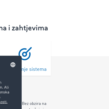
ma i zahtjevima
Povezivanje sistema
ičkih mreža. Bez obzira na