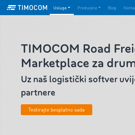
Usluge
Preduzeće
Blog
Konta
TIMOCOM Road Frei
Marketplace za drum
Uz naš logistički softver uvi
partnere
Testirajte besplatno sada