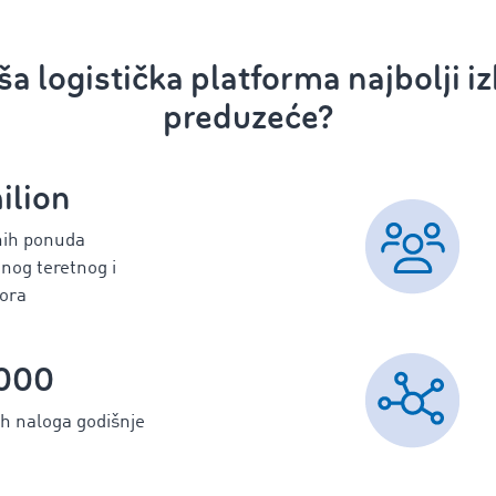
ša logistička platforma najbolji i
preduzeće?
ilion
nih ponuda
og teretnog i
tora
000
h naloga godišnje