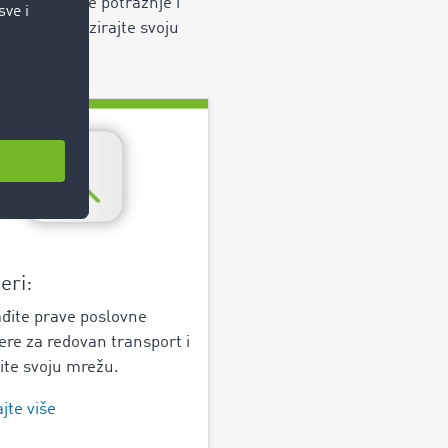
ezonske vrhunce potražnje i
luga: Optimizirajte svoju
eri:
đite prave poslovne
ere za redovan transport i
rite svoju mrežu.
jte više