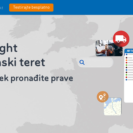
Testirajte besplatno
kt
ght
ski teret
jek pronađite prave