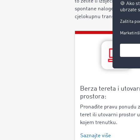
to želite li izbjeći prazne vo
spontane naloge s novim part
cjelokupnu transportnu logi
Berza tereta i utova
prostora:
Pronađite pravu ponudu 
teret ili utovarni prostor u
kojem trenutku.
Saznajte više