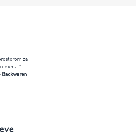
prostorom za
 vremena."
S Backwaren
jeve