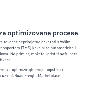
 za optimizovane procese
ože također neprimjetno povezati s Vašim
ransportom (TMS) kako bi se automatizirali
oškova. Na primjer, možete koristiti našu berzu
ftvera.
ereta – optimizirajte svoju logistiku i
u uz naš Road Freight Marketplace!