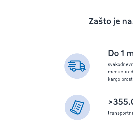
Zašto je na
Do 1 m
svakodnev
međunarodn
kargo pros
>355.
transportni