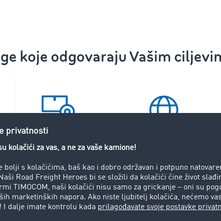
ge koje odgovaraju Vašim ciljevi
Vidljivost transporta
Sigurnost i plaćanje
vno dodjeljivanje naloga
ere za svoje transportne naloge u jednoj od najvećih logist