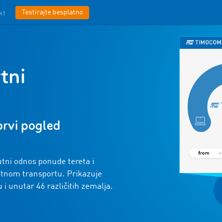
Testirajte besplatno
kt
tni
 prvi pogled
ni odnos ponude tereta i
tnom transportu. Prikazuje
i unutar 46 različitih zemalja.