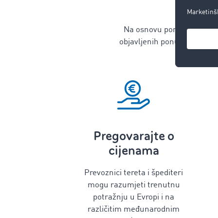
Kak
Na osnovu ponuda za teret
objavljenih ponuda za teret
Pregovarajte o
cijenama
Prevoznici tereta i špediteri
mogu razumjeti trenutnu
potražnju u Evropi i na
različitim međunarodnim