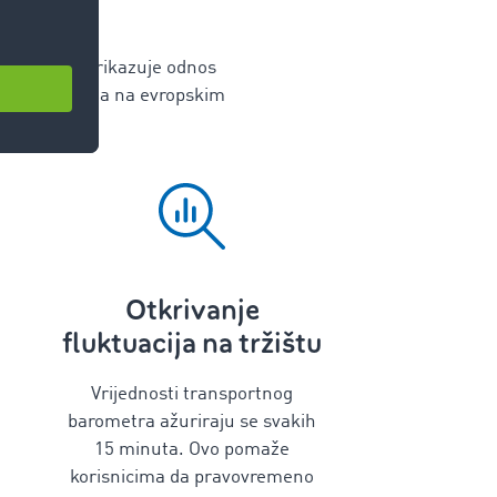
tar?
regledu se prikazuje odnos
m udjelu tereta na evropskim
Otkrivanje
fluktuacija na tržištu
Vrijednosti transportnog
barometra ažuriraju se svakih
15 minuta. Ovo pomaže
korisnicima da pravovremeno