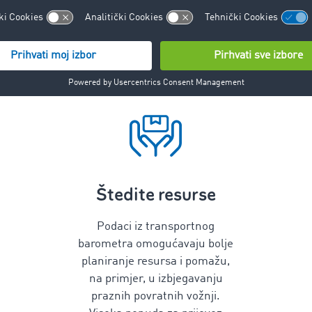
o funkcioniše transportni barome
 i utovarni prostor na berzi tereta TIMOCOM, u godišnjem p
 i raspoloživih kamiona. Korisnici mogu pristupiti trenutno
rutama i koristiti podatke za svoje svakodnevno poslovanje.
Štedite resurse
Podaci iz transportnog
barometra omogućavaju bolje
planiranje resursa i pomažu,
na primjer, u izbjegavanju
praznih povratnih vožnji.