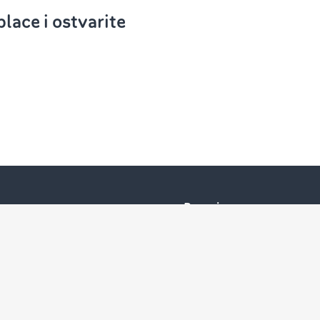
ace i ostvarite
Pravni
Impresum
Opšti uslovi poslovanja
Zaštita podataka
Kontakt
Cookie Podešavanja