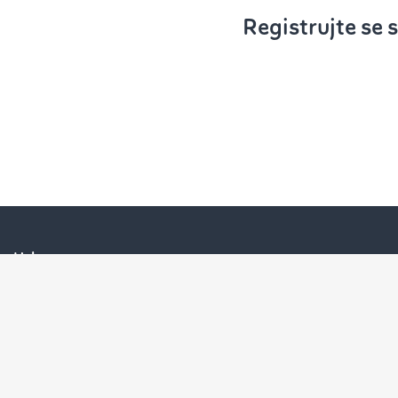
Registrujte se
Usluge
Berza tereta
Skladišta
Trransportni nalozi
Međunarodna naplata potraživanja
Praćenje
Rute i troškovi