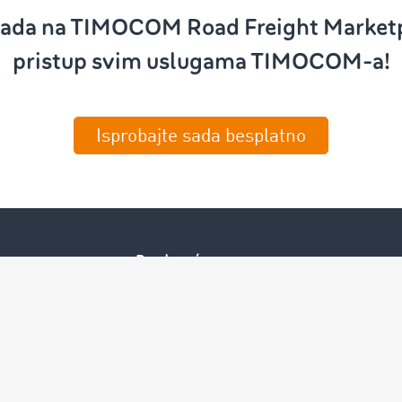
 sada na TIMOCOM Road Freight Marketpl
pristup svim uslugama TIMOCOM-a!
Isprobajte sada besplatno
Preduzeće
Success Stories
Korisnici preporučuju korisnike
Blog
Zabrane vožnje za kamione