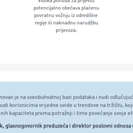
Visoka ponuda za prijevoz
potencijalno obećava plaćenu
povratnu vožnju iz odredišne ​​
regije ili naknadnu narudžbu
prijevoza.
an je na sveobuhvatnoj bazi podataka i nudi odlučujuću 
nudi korisnicima vrijedne uvide u trendove na tržištu, koj
nih kapaciteta prema potražnji i time povećanje svoje ef
, glasnogovornik preduzeća i direktor poslovni odno