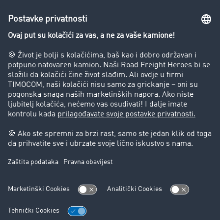
Preduzeće
Success Stories
Korisnici preporučuju korisnike
Blog
Zabrane vožnje za kamione
Pravni
Impresum
Opšti uslovi poslovanja
Zaštita podataka