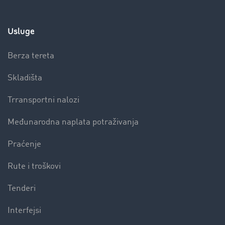
Usluge
Berza tereta
Skladišta
Trransportni nalozi
Međunarodna naplata potraživanja
Praćenje
Rute i troškovi
Tenderi
Interfejsi