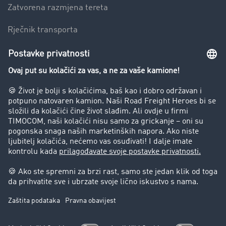
Zatvorena razmjena tereta
Rječnik transporta
Preduzeće
Success Stories
Korisnici preporučuju korisnike
Blog
Zabrane vožnje za kamione
Pravni
Impresum
Opšti uslovi poslovanja