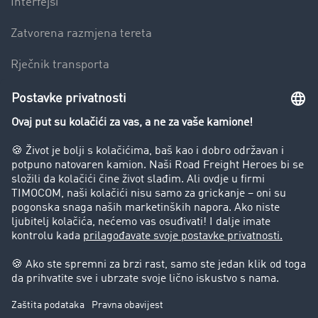
Interfejsi
Zatvorena razmjena tereta
Rječnik transporta
Preduzeće
Success Stories
Korisnici preporučuju korisnike
Blog
Zabrane vožnje za kamione
Pravni
Impresum