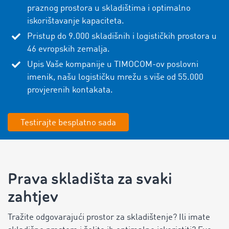
praznog prostora u skladištima i optimalno
iskorištavanje kapaciteta.
Pristup do 9.000 skladišnih i logističkih prostora u
46 evropskih zemalja.
Upis Vaše kompanije u TIMOCOM-ov poslovni
imenik, našu logističku mrežu s više od 55.000
provjerenih kontakata.
Testirajte besplatno sada
Prava skladišta za svaki
zahtjev
Tražite odgovarajući prostor za skladištenje? Ili imate