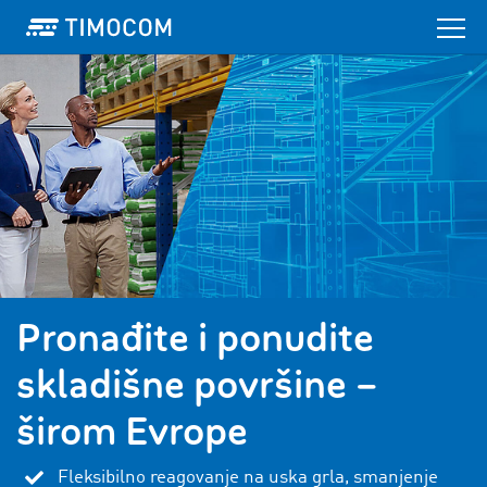
Pronađite i ponudite
skladišne površine –
širom Evrope
Fleksibilno reagovanje na uska grla, smanjenje