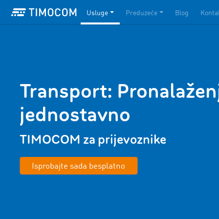
Usluge
Preduzeće
Blog
Konta
Transport: Pronalaženj
jednostavno
TIMOCOM za prijevoznike
Isprobajte sada besplatno