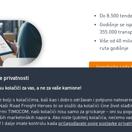
Do 8.500 tende
Godišnje se is
355.000 trans
Više od 40 mil
ruta godišnje
Isprobajte sada
 Road Freight Solutions za prij