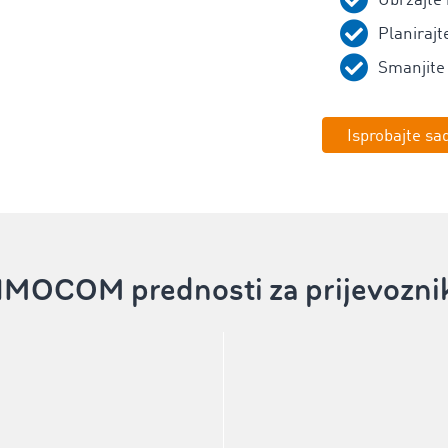
Ubrzajte
Planirajt
Smanjite 
Isprobajte sa
IMOCOM prednosti za prijevozni