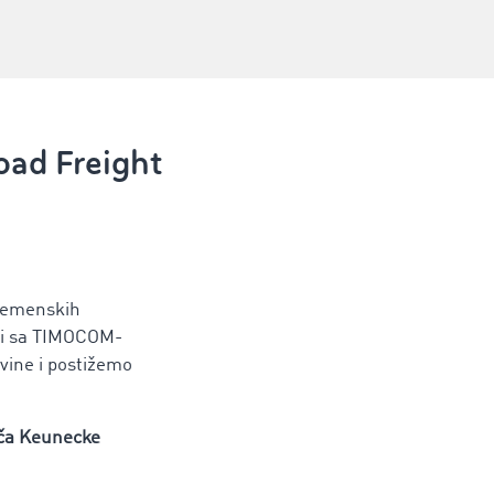
oad Freight
vremenskih
ali sa TIMOCOM-
ovine i postižemo
ča Keunecke