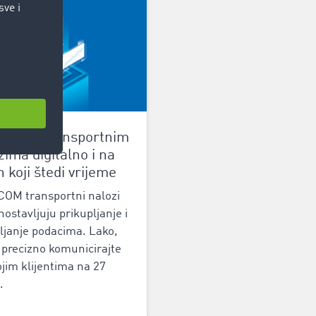
vljajte transportnim
zima digitalno i na
n koji štedi vrijeme
OM ‌transportni nalozi
nostavljuju prikupljanje i
ljanje podacima. Lako,
i precizno komunicirajte
ojim klijentima na 27
.