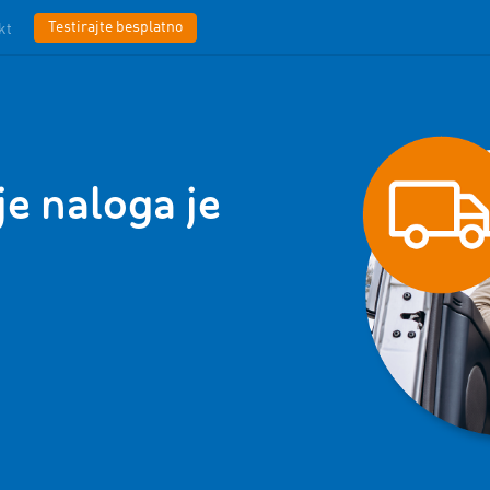
Testirajte besplatno
kt
e naloga je