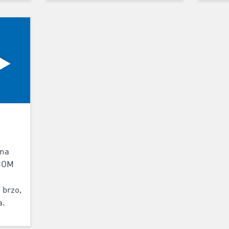
 na
OCOM
 brzo,
a.