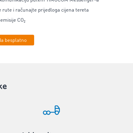
 komunikaciju putem TIMOCOM Messenger-a
e rute i računajte prijedloga cijena tereta
emisije CO₂
da besplatno
ke