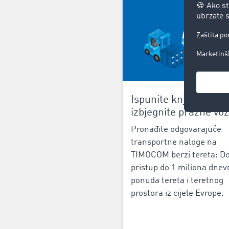
Ispunite knjige nalog
izbjegnite prazne vo
‌Pronađite odgovarajuće
transportne naloge na
‌TIMOCOM berzi tereta‌: ‌Do
pristup do 1 miliona dnev
ponuda tereta i teretnog
prostora iz cijele Evrope.