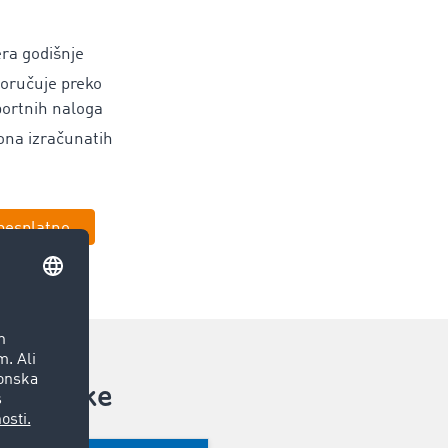
ra godišnje
poručuje preko
portnih naloga
iona izračunatih
 besplatno
evoznike