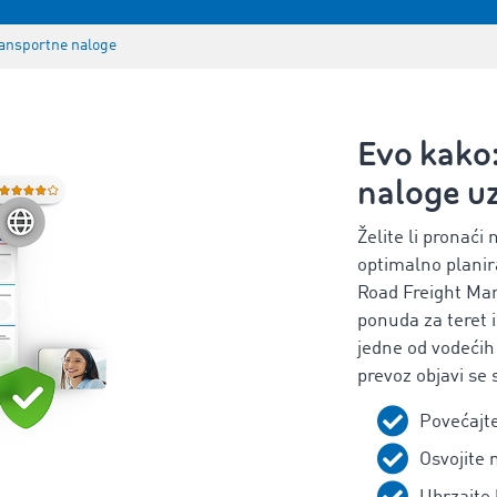
ransportne naloge
Evo kako
naloge 
Želite li pronaći
optimalno planir
Road Freight Ma
ponuda za teret i
jedne od vodećih 
prevoz objavi se
Povećajte
Osvojite 