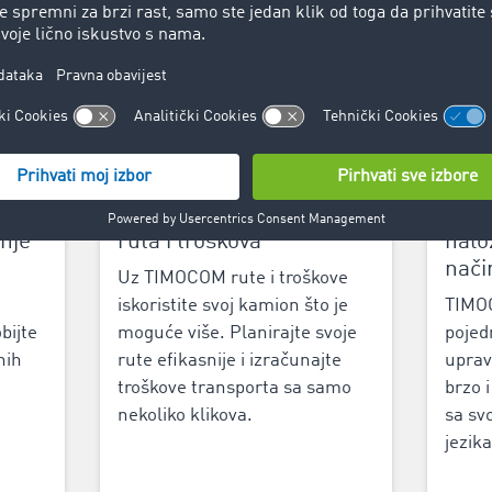
a i
‌Optimizirajte planiranje
Upra
žnje
ruta i troškova
nalo
nači
Uz ‌TIMOCOM rute i troškove‌
iskoristite svoj kamion što je
TIMOC
bijte
moguće više. Planirajte svoje
pojed
nih
rute efikasnije i izračunajte
uprav
troškove transporta sa samo
brzo 
nekoliko klikova.
sa sv
jezika