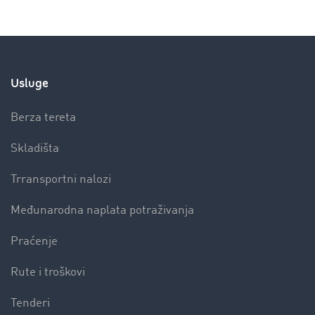
Usluge
Berza tereta
Skladišta
Trransportni nalozi
Međunarodna naplata potraživanja
Praćenje
Rute i troškovi
Tenderi