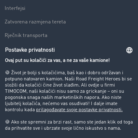
Interfejsi
Zatvorena razmjena tereta
Rječnik transporta
Preduzeće
Success Stories
Korisnici preporučuju korisnike
Blog
Zabrane vožnje za kamione
Pravni
Impresum