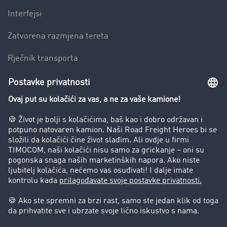
Interfejsi
Zatvorena razmjena tereta
Rječnik transporta
Preduzeće
Success Stories
Korisnici preporučuju korisnike
Blog
Zabrane vožnje za kamione
Pravni
Impresum