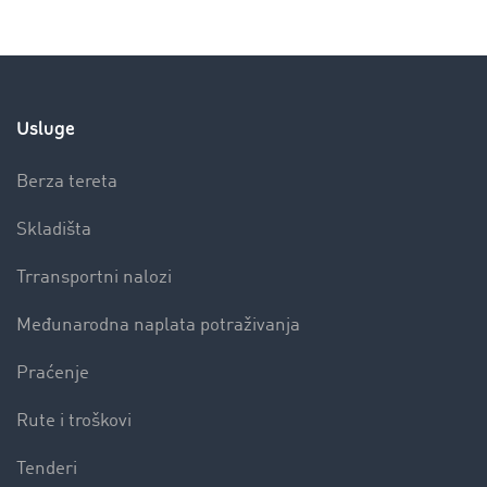
Usluge
Berza tereta
Skladišta
Trransportni nalozi
Međunarodna naplata potraživanja
Praćenje
Rute i troškovi
Tenderi