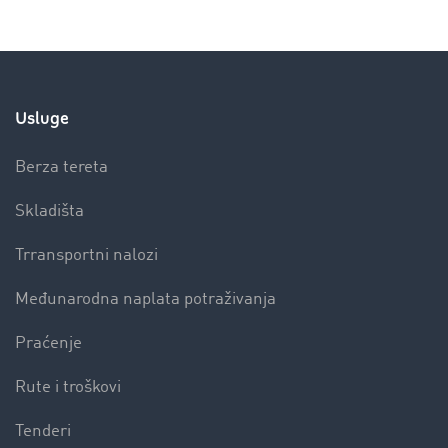
Usluge
Berza tereta
Skladišta
Trransportni nalozi
Međunarodna naplata potraživanja
Praćenje
Rute i troškovi
Tenderi