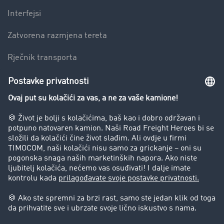
Interfejsi
Zatvorena razmjena tereta
Rječnik transporta
Preduzeće
Success Stories
Korisnici preporučuju korisnike
Blog
Zabrane vožnje za kamione
Pravni
Impresum