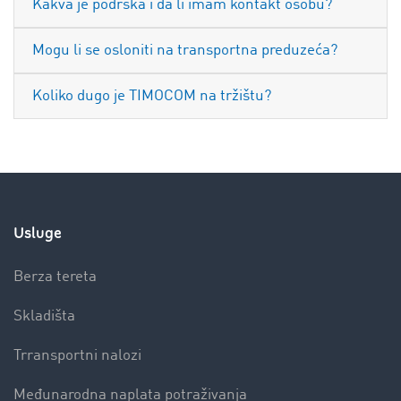
Kakva je podrška i da li imam kontakt osobu?
Mogu li se osloniti na transportna preduzeća?
Koliko dugo je TIMOCOM na tržištu?
Usluge
Berza tereta
Skladišta
Trransportni nalozi
Međunarodna naplata potraživanja