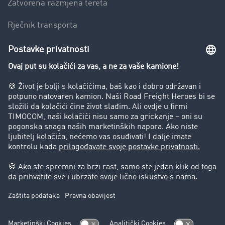
Zatvorena razmjena tereta
Rječnik transporta
Preduzeće
Success Stories
Korisnici preporučuju korisnike
Blog
Zabrane vožnje za kamione
Pravni
Impresum
Opšti uslovi poslovanja