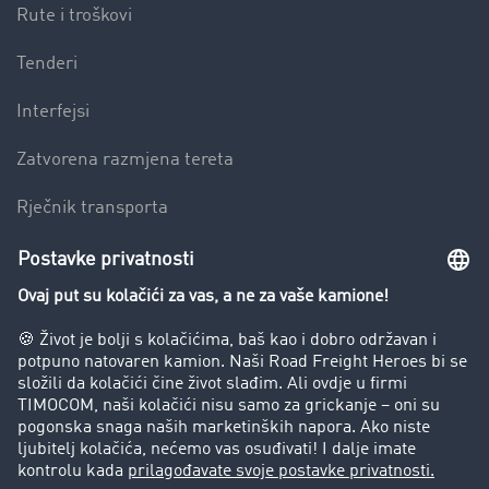
Rute i troškovi
Tenderi
Interfejsi
Zatvorena razmjena tereta
Rječnik transporta
Preduzeće
Success Stories
Korisnici preporučuju korisnike
Blog
Zabrane vožnje za kamione