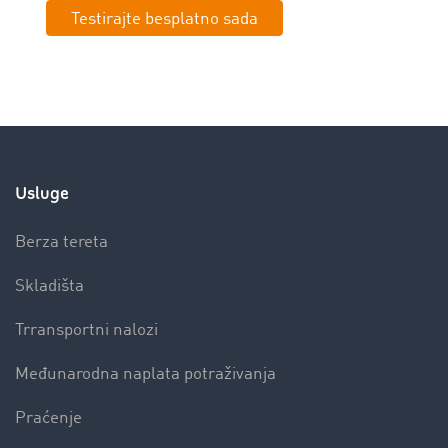
Testirajte besplatno sada
Usluge
Berza tereta
Skladišta
Trransportni nalozi
Međunarodna naplata potraživanja
Praćenje