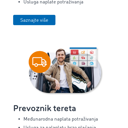
Usluga naplate potraživanja
Saznajte više
Prevoznik tereta
Međunarodna naplata potraživanja
Usluga za nalaplatu brzo plaćanja