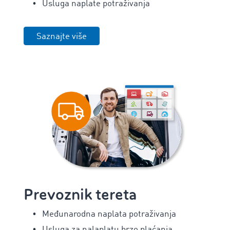
Usluga naplate potraživanja
Saznajte više
Prevoznik tereta
Međunarodna naplata potraživanja
Usluga za nalaplatu brzo plaćanja