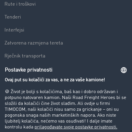
Rute i troškovi
Tenderi
Interfejsi
Zatvorena razmjena tereta
Rječnik transporta
Preduzeće
Success Stories
Korisnici preporučuju korisnike
Blog
Zabrane vožnje za kamione