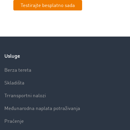
Testirajte besplatno sada
Usluge
Berza tereta
Skladišta
Trransportni nalozi
Međunarodna naplata potraživanja
Praćenje